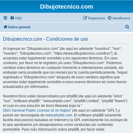
Dibujotecnico.com
FAQ
Registrarse
Identificarse
B
Índice general
u
Dibujotecnico.com - Condiciones de uso
s
c
Al ingresar en "Dibujotecnico.com" (de aquí en adelante "nosotros", "nos",
"nuestro", "Dibujotecnico.com", "https://www.dibujotecnico.com/foro"), tú
a
acuerdas estar legalmente sometido a los siguientes términos. En caso
r
contrario, por favor no te registres y/o uses "Dibujotecnico.com". Podemos
cambiar estos términos en cualquier momento e intentaríamos avisarte, sin
embargo sería prudente que los revises por tu cuenta periódicamente. Seguir
registrado a "Dibujotecnico.com" después de esos cambios significa que
acuerdas estar legalmente sometido a esos nuevos términos tal como fueron
actualizados y/o reformados.
Nuestros foros están desarrollados por phpBB (de aquí en adelante "ellos",
"sus", "software phpBB", "www.phpbb.com", "phpBB Limited", "phpBB Teams")
el cual es una solución de foros liberada bajo la “
GNU General Public License v2 en Ingles
” (de aquí en adelante "GPL") y
puede ser descargada de
www.phpbb.com
. El software phpBB solamente
facilita discusiones basadas en Internet y la GPL estrictamente los excluye de
lo que aprobamos y/o desaprobamos como conductas y/o contenido
permisible. Para más información sobre phpBB, por favor visita: