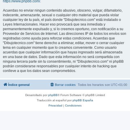
https://www.phpbb.com/
.
Acuerdas no enviar ningun contenido abusivo, obsceno, vulgar, difamatorio,
indecente, amenazante, sexual o cualquier otro material que pueda violar
cualquier ley de tu país, el país donde "Dibujotecnico.com" está instalado o
Leyes Internacionales. Hacer eso provocará que sea inmediata y
permanentemente expulsado y, si lo creemos oportuno, con notificación a su
Proveedor de Servicios de Internet. Las direcciones IP de todos los envíos son
registradas como ayuda para reforzar estas condiciones. Acuerdas que
"Dibujotecnico.com" tiene derecho a eliminar, editar, mover o cerrar cualquier
tema en cualquier momento que lo creamos conveniente. Como usuario
acuerdas que cualquier información que hayas ingresado será almacenada
en una base de datos. Dado que esta información no será compartida con
ninguna tercera parte sin tu consentimiento, ni "Dibujotecnico.com" ni phpBB
podrán considerarse responsables por cualquier intento de hacking que
conlleve a que los datos sean comprometidos.
Índice general
Borrar cookies
Todos los horarios son
UTC+01:00
Desarrollado por
phpBB
® Forum Software © phpBB Limited
Traducción al español por
phpBB España
Privacidad
|
Condiciones