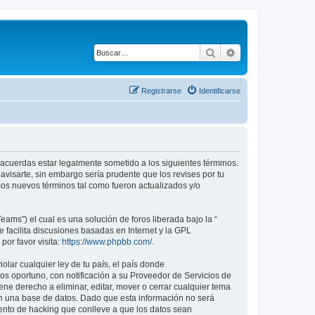
Buscar
Búsqueda avanza
Registrarse
Identificarse
tú acuerdas estar legalmente sometido a los siguientes términos.
avisarte, sin embargo sería prudente que los revises por tu
os nuevos términos tal como fueron actualizados y/o
ams") el cual es una solución de foros liberada bajo la “
 facilita discusiones basadas en Internet y la GPL
or favor visita:
https://www.phpbb.com/
.
lar cualquier ley de tu país, el país donde
s oportuno, con notificación a su Proveedor de Servicios de
ene derecho a eliminar, editar, mover o cerrar cualquier tema
 una base de datos. Dado que esta información no será
tento de hacking que conlleve a que los datos sean