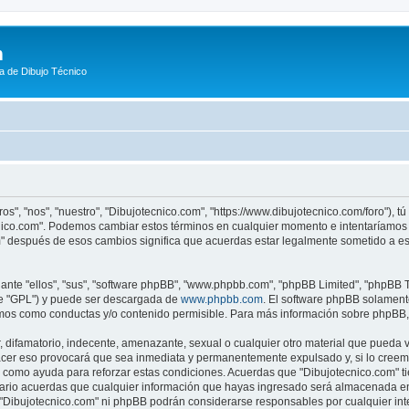
m
a de Dibujo Técnico
os", "nos", "nuestro", "Dibujotecnico.com", "https://www.dibujotecnico.com/foro"), 
ecnico.com". Podemos cambiar estos términos en cualquier momento e intentaríamos 
m" después de esos cambios significa que acuerdas estar legalmente sometido a es
nte "ellos", "sus", "software phpBB", "www.phpbb.com", "phpBB Limited", "phpBB Te
te "GPL") y puede ser descargada de
www.phpbb.com
. El software phpBB solamente
os como conductas y/o contenido permisible. Para más información sobre phpBB, p
difamatorio, indecente, amenazante, sexual o cualquier otro material que pueda vio
acer eso provocará que sea inmediata y permanentemente expulsado y, si lo creemo
as como ayuda para reforzar estas condiciones. Acuerdas que "Dibujotecnico.com" ti
rio acuerdas que cualquier información que hayas ingresado será almacenada en
i "Dibujotecnico.com" ni phpBB podrán considerarse responsables por cualquier in