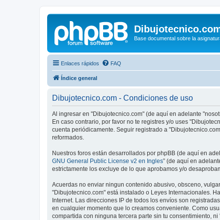
Dibujotecnico.co
Base documental sobre la asignatur
Enlaces rápidos
FAQ
Índice general
Dibujotecnico.com - Condiciones de uso
Al ingresar en "Dibujotecnico.com" (de aquí en adelante "nosotr
En caso contrario, por favor no te registres y/o uses "Dibujot
cuenta periódicamente. Seguir registrado a "Dibujotecnico.co
reformados.
Nuestros foros están desarrollados por phpBB (de aquí en adela
GNU General Public License v2 en Ingles
” (de aquí en adelan
estrictamente los excluye de lo que aprobamos y/o desaprobam
Acuerdas no enviar ningun contenido abusivo, obsceno, vulgar, 
"Dibujotecnico.com" está instalado o Leyes Internacionales. H
Internet. Las direcciones IP de todos los envíos son registrad
en cualquier momento que lo creamos conveniente. Como usua
compartida con ninguna tercera parte sin tu consentimiento, n