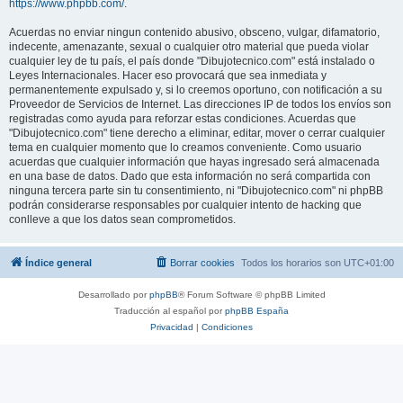
https://www.phpbb.com/
.
Acuerdas no enviar ningun contenido abusivo, obsceno, vulgar, difamatorio,
indecente, amenazante, sexual o cualquier otro material que pueda violar
cualquier ley de tu país, el país donde "Dibujotecnico.com" está instalado o
Leyes Internacionales. Hacer eso provocará que sea inmediata y
permanentemente expulsado y, si lo creemos oportuno, con notificación a su
Proveedor de Servicios de Internet. Las direcciones IP de todos los envíos son
registradas como ayuda para reforzar estas condiciones. Acuerdas que
"Dibujotecnico.com" tiene derecho a eliminar, editar, mover o cerrar cualquier
tema en cualquier momento que lo creamos conveniente. Como usuario
acuerdas que cualquier información que hayas ingresado será almacenada
en una base de datos. Dado que esta información no será compartida con
ninguna tercera parte sin tu consentimiento, ni "Dibujotecnico.com" ni phpBB
podrán considerarse responsables por cualquier intento de hacking que
conlleve a que los datos sean comprometidos.
Índice general
Borrar cookies
Todos los horarios son
UTC+01:00
Desarrollado por
phpBB
® Forum Software © phpBB Limited
Traducción al español por
phpBB España
Privacidad
|
Condiciones