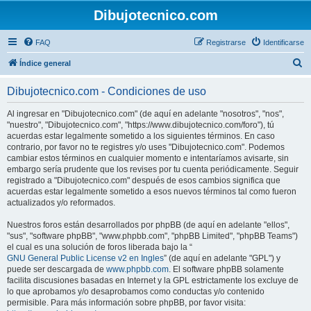
Dibujotecnico.com
FAQ
Registrarse
Identificarse
B
Índice general
u
Dibujotecnico.com - Condiciones de uso
s
c
Al ingresar en "Dibujotecnico.com" (de aquí en adelante "nosotros", "nos",
"nuestro", "Dibujotecnico.com", "https://www.dibujotecnico.com/foro"), tú
a
acuerdas estar legalmente sometido a los siguientes términos. En caso
r
contrario, por favor no te registres y/o uses "Dibujotecnico.com". Podemos
cambiar estos términos en cualquier momento e intentaríamos avisarte, sin
embargo sería prudente que los revises por tu cuenta periódicamente. Seguir
registrado a "Dibujotecnico.com" después de esos cambios significa que
acuerdas estar legalmente sometido a esos nuevos términos tal como fueron
actualizados y/o reformados.
Nuestros foros están desarrollados por phpBB (de aquí en adelante "ellos",
"sus", "software phpBB", "www.phpbb.com", "phpBB Limited", "phpBB Teams")
el cual es una solución de foros liberada bajo la “
GNU General Public License v2 en Ingles
” (de aquí en adelante "GPL") y
puede ser descargada de
www.phpbb.com
. El software phpBB solamente
facilita discusiones basadas en Internet y la GPL estrictamente los excluye de
lo que aprobamos y/o desaprobamos como conductas y/o contenido
permisible. Para más información sobre phpBB, por favor visita: