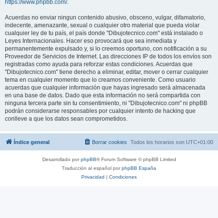
https://www.phpbb.com/
.
Acuerdas no enviar ningun contenido abusivo, obsceno, vulgar, difamatorio,
indecente, amenazante, sexual o cualquier otro material que pueda violar
cualquier ley de tu país, el país donde "Dibujotecnico.com" está instalado o
Leyes Internacionales. Hacer eso provocará que sea inmediata y
permanentemente expulsado y, si lo creemos oportuno, con notificación a su
Proveedor de Servicios de Internet. Las direcciones IP de todos los envíos son
registradas como ayuda para reforzar estas condiciones. Acuerdas que
"Dibujotecnico.com" tiene derecho a eliminar, editar, mover o cerrar cualquier
tema en cualquier momento que lo creamos conveniente. Como usuario
acuerdas que cualquier información que hayas ingresado será almacenada
en una base de datos. Dado que esta información no será compartida con
ninguna tercera parte sin tu consentimiento, ni "Dibujotecnico.com" ni phpBB
podrán considerarse responsables por cualquier intento de hacking que
conlleve a que los datos sean comprometidos.
Índice general
Borrar cookies
Todos los horarios son
UTC+01:00
Desarrollado por
phpBB
® Forum Software © phpBB Limited
Traducción al español por
phpBB España
Privacidad
|
Condiciones