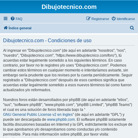
Dibujotecnico.com
FAQ
Registrarse
Identificarse
B
Índice general
u
Dibujotecnico.com - Condiciones de uso
s
c
Al ingresar en "Dibujotecnico.com" (de aquí en adelante "nosotros", "nos",
"nuestro", "Dibujotecnico.com", "https://www.dibujotecnico.com/foro"), tú
a
acuerdas estar legalmente sometido a los siguientes términos. En caso
r
contrario, por favor no te registres y/o uses "Dibujotecnico.com". Podemos
cambiar estos términos en cualquier momento e intentaríamos avisarte, sin
embargo sería prudente que los revises por tu cuenta periódicamente. Seguir
registrado a "Dibujotecnico.com" después de esos cambios significa que
acuerdas estar legalmente sometido a esos nuevos términos tal como fueron
actualizados y/o reformados.
Nuestros foros están desarrollados por phpBB (de aquí en adelante "ellos",
"sus", "software phpBB", "www.phpbb.com", "phpBB Limited", "phpBB Teams")
el cual es una solución de foros liberada bajo la “
GNU General Public License v2 en Ingles
” (de aquí en adelante "GPL") y
puede ser descargada de
www.phpbb.com
. El software phpBB solamente
facilita discusiones basadas en Internet y la GPL estrictamente los excluye de
lo que aprobamos y/o desaprobamos como conductas y/o contenido
permisible. Para más información sobre phpBB, por favor visita: