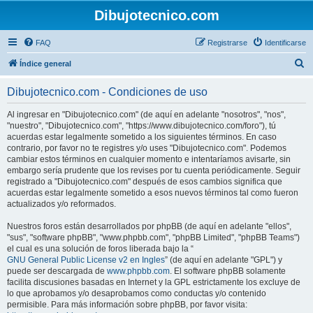
Dibujotecnico.com
FAQ
Registrarse
Identificarse
B
Índice general
u
Dibujotecnico.com - Condiciones de uso
s
c
Al ingresar en "Dibujotecnico.com" (de aquí en adelante "nosotros", "nos",
"nuestro", "Dibujotecnico.com", "https://www.dibujotecnico.com/foro"), tú
a
acuerdas estar legalmente sometido a los siguientes términos. En caso
r
contrario, por favor no te registres y/o uses "Dibujotecnico.com". Podemos
cambiar estos términos en cualquier momento e intentaríamos avisarte, sin
embargo sería prudente que los revises por tu cuenta periódicamente. Seguir
registrado a "Dibujotecnico.com" después de esos cambios significa que
acuerdas estar legalmente sometido a esos nuevos términos tal como fueron
actualizados y/o reformados.
Nuestros foros están desarrollados por phpBB (de aquí en adelante "ellos",
"sus", "software phpBB", "www.phpbb.com", "phpBB Limited", "phpBB Teams")
el cual es una solución de foros liberada bajo la “
GNU General Public License v2 en Ingles
” (de aquí en adelante "GPL") y
puede ser descargada de
www.phpbb.com
. El software phpBB solamente
facilita discusiones basadas en Internet y la GPL estrictamente los excluye de
lo que aprobamos y/o desaprobamos como conductas y/o contenido
permisible. Para más información sobre phpBB, por favor visita: