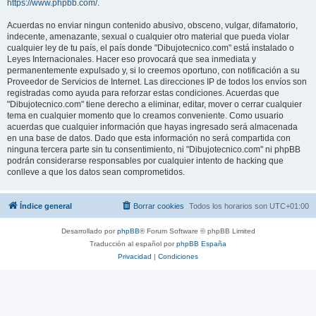
https://www.phpbb.com/
.
Acuerdas no enviar ningun contenido abusivo, obsceno, vulgar, difamatorio,
indecente, amenazante, sexual o cualquier otro material que pueda violar
cualquier ley de tu país, el país donde "Dibujotecnico.com" está instalado o
Leyes Internacionales. Hacer eso provocará que sea inmediata y
permanentemente expulsado y, si lo creemos oportuno, con notificación a su
Proveedor de Servicios de Internet. Las direcciones IP de todos los envíos son
registradas como ayuda para reforzar estas condiciones. Acuerdas que
"Dibujotecnico.com" tiene derecho a eliminar, editar, mover o cerrar cualquier
tema en cualquier momento que lo creamos conveniente. Como usuario
acuerdas que cualquier información que hayas ingresado será almacenada
en una base de datos. Dado que esta información no será compartida con
ninguna tercera parte sin tu consentimiento, ni "Dibujotecnico.com" ni phpBB
podrán considerarse responsables por cualquier intento de hacking que
conlleve a que los datos sean comprometidos.
Índice general
Borrar cookies
Todos los horarios son
UTC+01:00
Desarrollado por
phpBB
® Forum Software © phpBB Limited
Traducción al español por
phpBB España
Privacidad
|
Condiciones