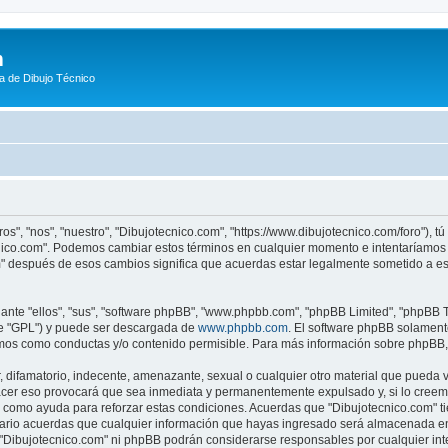
m
a de Dibujo Técnico
os", "nos", "nuestro", "Dibujotecnico.com", "https://www.dibujotecnico.com/foro"), 
ecnico.com". Podemos cambiar estos términos en cualquier momento e intentaríamos 
m" después de esos cambios significa que acuerdas estar legalmente sometido a es
nte "ellos", "sus", "software phpBB", "www.phpbb.com", "phpBB Limited", "phpBB Te
te "GPL") y puede ser descargada de
www.phpbb.com
. El software phpBB solamente
os como conductas y/o contenido permisible. Para más información sobre phpBB, p
difamatorio, indecente, amenazante, sexual o cualquier otro material que pueda vio
acer eso provocará que sea inmediata y permanentemente expulsado y, si lo creemo
as como ayuda para reforzar estas condiciones. Acuerdas que "Dibujotecnico.com" ti
rio acuerdas que cualquier información que hayas ingresado será almacenada en
i "Dibujotecnico.com" ni phpBB podrán considerarse responsables por cualquier in