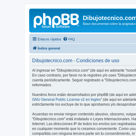
Dibujotecnico.co
Base documental sobre la asignatur
Enlaces rápidos
FAQ
Índice general
Dibujotecnico.com - Condiciones de uso
Al ingresar en "Dibujotecnico.com" (de aquí en adelante "nosotr
En caso contrario, por favor no te registres y/o uses "Dibujot
cuenta periódicamente. Seguir registrado a "Dibujotecnico.co
reformados.
Nuestros foros están desarrollados por phpBB (de aquí en adela
GNU General Public License v2 en Ingles
” (de aquí en adelan
estrictamente los excluye de lo que aprobamos y/o desaprobam
Acuerdas no enviar ningun contenido abusivo, obsceno, vulgar, 
"Dibujotecnico.com" está instalado o Leyes Internacionales. H
Internet. Las direcciones IP de todos los envíos son registrad
en cualquier momento que lo creamos conveniente. Como usua
compartida con ninguna tercera parte sin tu consentimiento, n