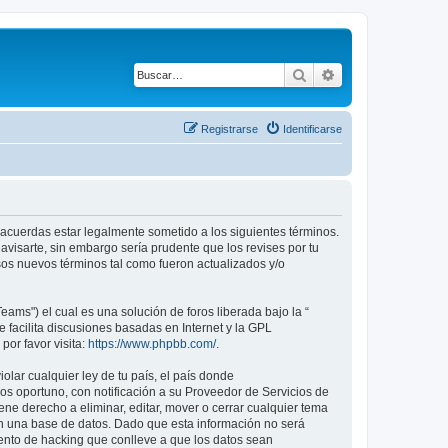
Buscar
Búsqueda avanza
Registrarse
Identificarse
tú acuerdas estar legalmente sometido a los siguientes términos.
avisarte, sin embargo sería prudente que los revises por tu
os nuevos términos tal como fueron actualizados y/o
ams") el cual es una solución de foros liberada bajo la “
 facilita discusiones basadas en Internet y la GPL
or favor visita:
https://www.phpbb.com/
.
lar cualquier ley de tu país, el país donde
s oportuno, con notificación a su Proveedor de Servicios de
ene derecho a eliminar, editar, mover o cerrar cualquier tema
 una base de datos. Dado que esta información no será
tento de hacking que conlleve a que los datos sean