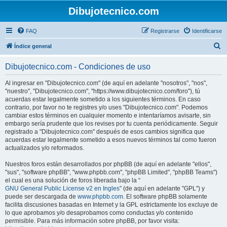
Dibujotecnico.com
FAQ
Registrarse
Identificarse
B
Índice general
u
Dibujotecnico.com - Condiciones de uso
s
c
Al ingresar en "Dibujotecnico.com" (de aquí en adelante "nosotros", "nos",
"nuestro", "Dibujotecnico.com", "https://www.dibujotecnico.com/foro"), tú
a
acuerdas estar legalmente sometido a los siguientes términos. En caso
r
contrario, por favor no te registres y/o uses "Dibujotecnico.com". Podemos
cambiar estos términos en cualquier momento e intentaríamos avisarte, sin
embargo sería prudente que los revises por tu cuenta periódicamente. Seguir
registrado a "Dibujotecnico.com" después de esos cambios significa que
acuerdas estar legalmente sometido a esos nuevos términos tal como fueron
actualizados y/o reformados.
Nuestros foros están desarrollados por phpBB (de aquí en adelante "ellos",
"sus", "software phpBB", "www.phpbb.com", "phpBB Limited", "phpBB Teams")
el cual es una solución de foros liberada bajo la “
GNU General Public License v2 en Ingles
” (de aquí en adelante "GPL") y
puede ser descargada de
www.phpbb.com
. El software phpBB solamente
facilita discusiones basadas en Internet y la GPL estrictamente los excluye de
lo que aprobamos y/o desaprobamos como conductas y/o contenido
permisible. Para más información sobre phpBB, por favor visita: