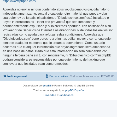
https://www.phpbb.com/
.
Acuerdas no enviar ningun contenido abusivo, obsceno, vulgar, difamatorio,
indecente, amenazante, sexual o cualquier otro material que pueda violar
cualquier ley de tu país, el país donde "Dibujotecnico.com" está instalado o
Leyes Internacionales. Hacer eso provocará que sea inmediata y
permanentemente expulsado y, si lo creemos oportuno, con notificación a su
Proveedor de Servicios de Internet. Las direcciones IP de todos los envíos son
registradas como ayuda para reforzar estas condiciones. Acuerdas que
"Dibujotecnico.com" tiene derecho a eliminar, editar, mover o cerrar cualquier
tema en cualquier momento que lo creamos conveniente. Como usuario
acuerdas que cualquier información que hayas ingresado será almacenada
en una base de datos. Dado que esta información no será compartida con
ninguna tercera parte sin tu consentimiento, ni "Dibujotecnico.com" ni phpBB
podrán considerarse responsables por cualquier intento de hacking que
conlleve a que los datos sean comprometidos.
Índice general
Borrar cookies
Todos los horarios son
UTC+01:00
Desarrollado por
phpBB
® Forum Software © phpBB Limited
Traducción al español por
phpBB España
Privacidad
|
Condiciones