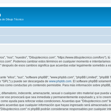
m
a de Dibujo Técnico
os", "nos", "nuestro", "Dibujotecnico.com", "https://www.dibujotecnico.com/foro"), 
ecnico.com". Podemos cambiar estos términos en cualquier momento e intentaríamos 
m" después de esos cambios significa que acuerdas estar legalmente sometido a es
nte "ellos", "sus", "software phpBB", "www.phpbb.com", "phpBB Limited", "phpBB Te
te "GPL") y puede ser descargada de
www.phpbb.com
. El software phpBB solamente
os como conductas y/o contenido permisible. Para más información sobre phpBB, p
difamatorio, indecente, amenazante, sexual o cualquier otro material que pueda vio
acer eso provocará que sea inmediata y permanentemente expulsado y, si lo creemo
as como ayuda para reforzar estas condiciones. Acuerdas que "Dibujotecnico.com" ti
rio acuerdas que cualquier información que hayas ingresado será almacenada en
i "Dibujotecnico.com" ni phpBB podrán considerarse responsables por cualquier in