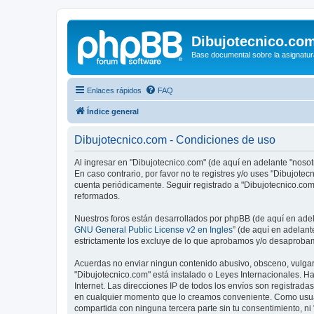
Dibujotecnico.co
Base documental sobre la asignatur
Enlaces rápidos
FAQ
Índice general
Dibujotecnico.com - Condiciones de uso
Al ingresar en "Dibujotecnico.com" (de aquí en adelante "nosotr
En caso contrario, por favor no te registres y/o uses "Dibujot
cuenta periódicamente. Seguir registrado a "Dibujotecnico.co
reformados.
Nuestros foros están desarrollados por phpBB (de aquí en adela
GNU General Public License v2 en Ingles
” (de aquí en adelan
estrictamente los excluye de lo que aprobamos y/o desaprobam
Acuerdas no enviar ningun contenido abusivo, obsceno, vulgar, 
"Dibujotecnico.com" está instalado o Leyes Internacionales. H
Internet. Las direcciones IP de todos los envíos son registrad
en cualquier momento que lo creamos conveniente. Como usua
compartida con ninguna tercera parte sin tu consentimiento, n