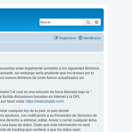
Buscar
Búsqueda avanza
Registrarse
Identificarse
tú acuerdas estar legalmente sometido a los siguientes términos.
avisarte, sin embargo sería prudente que los revises por tu
os nuevos términos tal como fueron actualizados y/o
ams") el cual es una solución de foros liberada bajo la “
 facilita discusiones basadas en Internet y la GPL
or favor visita:
https://www.phpbb.com/
.
lar cualquier ley de tu país, el país donde
s oportuno, con notificación a su Proveedor de Servicios de
ene derecho a eliminar, editar, mover o cerrar cualquier tema
 una base de datos. Dado que esta información no será
tento de hacking que conlleve a que los datos sean