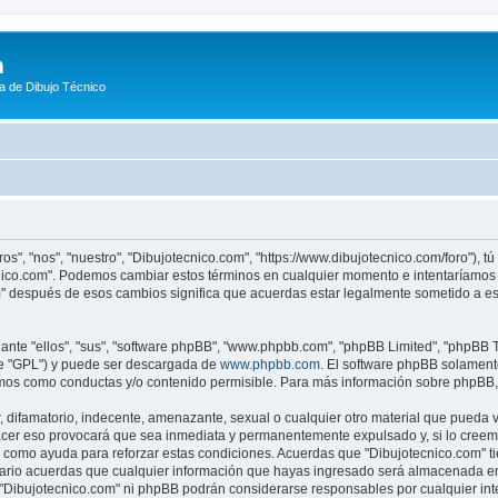
m
a de Dibujo Técnico
os", "nos", "nuestro", "Dibujotecnico.com", "https://www.dibujotecnico.com/foro"), 
ecnico.com". Podemos cambiar estos términos en cualquier momento e intentaríamos 
m" después de esos cambios significa que acuerdas estar legalmente sometido a es
nte "ellos", "sus", "software phpBB", "www.phpbb.com", "phpBB Limited", "phpBB Te
te "GPL") y puede ser descargada de
www.phpbb.com
. El software phpBB solamente
os como conductas y/o contenido permisible. Para más información sobre phpBB, p
difamatorio, indecente, amenazante, sexual o cualquier otro material que pueda vio
acer eso provocará que sea inmediata y permanentemente expulsado y, si lo creemo
as como ayuda para reforzar estas condiciones. Acuerdas que "Dibujotecnico.com" ti
rio acuerdas que cualquier información que hayas ingresado será almacenada en
i "Dibujotecnico.com" ni phpBB podrán considerarse responsables por cualquier in