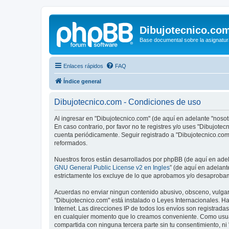
Dibujotecnico.co
Base documental sobre la asignatur
Enlaces rápidos
FAQ
Índice general
Dibujotecnico.com - Condiciones de uso
Al ingresar en "Dibujotecnico.com" (de aquí en adelante "nosotr
En caso contrario, por favor no te registres y/o uses "Dibujot
cuenta periódicamente. Seguir registrado a "Dibujotecnico.co
reformados.
Nuestros foros están desarrollados por phpBB (de aquí en adela
GNU General Public License v2 en Ingles
” (de aquí en adelan
estrictamente los excluye de lo que aprobamos y/o desaprobam
Acuerdas no enviar ningun contenido abusivo, obsceno, vulgar, 
"Dibujotecnico.com" está instalado o Leyes Internacionales. H
Internet. Las direcciones IP de todos los envíos son registrad
en cualquier momento que lo creamos conveniente. Como usua
compartida con ninguna tercera parte sin tu consentimiento, n