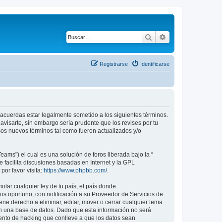
Buscar
Búsqueda avanza
Registrarse
Identificarse
tú acuerdas estar legalmente sometido a los siguientes términos.
avisarte, sin embargo sería prudente que los revises por tu
os nuevos términos tal como fueron actualizados y/o
ams") el cual es una solución de foros liberada bajo la “
 facilita discusiones basadas en Internet y la GPL
or favor visita:
https://www.phpbb.com/
.
lar cualquier ley de tu país, el país donde
s oportuno, con notificación a su Proveedor de Servicios de
ene derecho a eliminar, editar, mover o cerrar cualquier tema
 una base de datos. Dado que esta información no será
tento de hacking que conlleve a que los datos sean