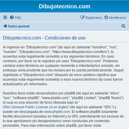
Dibujotecnico.com
FAQ
Registrarse
Identificarse
B
Índice general
u
Dibujotecnico.com - Condiciones de uso
s
c
Al ingresar en "Dibujotecnico.com" (de aquí en adelante "nosotros", "nos",
"nuestro", "Dibujotecnico.com", "https://www.dibujotecnico.com/foro"), tú
a
acuerdas estar legalmente sometido a los siguientes términos. En caso
r
contrario, por favor no te registres y/o uses "Dibujotecnico.com". Podemos
cambiar estos términos en cualquier momento e intentaríamos avisarte, sin
embargo sería prudente que los revises por tu cuenta periódicamente. Seguir
registrado a "Dibujotecnico.com" después de esos cambios significa que
acuerdas estar legalmente sometido a esos nuevos términos tal como fueron
actualizados y/o reformados.
Nuestros foros están desarrollados por phpBB (de aquí en adelante "ellos",
"sus", "software phpBB", "www.phpbb.com", "phpBB Limited", "phpBB Teams")
el cual es una solución de foros liberada bajo la “
GNU General Public License v2 en Ingles
” (de aquí en adelante "GPL") y
puede ser descargada de
www.phpbb.com
. El software phpBB solamente
facilita discusiones basadas en Internet y la GPL estrictamente los excluye de
lo que aprobamos y/o desaprobamos como conductas y/o contenido
permisible. Para más información sobre phpBB, por favor visita: