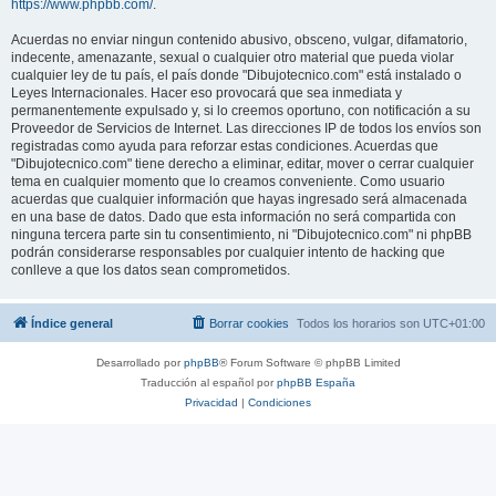
https://www.phpbb.com/
.
Acuerdas no enviar ningun contenido abusivo, obsceno, vulgar, difamatorio,
indecente, amenazante, sexual o cualquier otro material que pueda violar
cualquier ley de tu país, el país donde "Dibujotecnico.com" está instalado o
Leyes Internacionales. Hacer eso provocará que sea inmediata y
permanentemente expulsado y, si lo creemos oportuno, con notificación a su
Proveedor de Servicios de Internet. Las direcciones IP de todos los envíos son
registradas como ayuda para reforzar estas condiciones. Acuerdas que
"Dibujotecnico.com" tiene derecho a eliminar, editar, mover o cerrar cualquier
tema en cualquier momento que lo creamos conveniente. Como usuario
acuerdas que cualquier información que hayas ingresado será almacenada
en una base de datos. Dado que esta información no será compartida con
ninguna tercera parte sin tu consentimiento, ni "Dibujotecnico.com" ni phpBB
podrán considerarse responsables por cualquier intento de hacking que
conlleve a que los datos sean comprometidos.
Índice general
Borrar cookies
Todos los horarios son
UTC+01:00
Desarrollado por
phpBB
® Forum Software © phpBB Limited
Traducción al español por
phpBB España
Privacidad
|
Condiciones