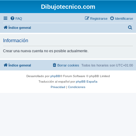
Dibujotecnico.com
FAQ
Registrarse
Identificarse
B
Índice general
u
Información
s
c
Crear una nueva cuenta no es posible actualmente.
a
r
Índice general
Borrar cookies
Todos los horarios son
UTC+01:00
Desarrollado por
phpBB
® Forum Software © phpBB Limited
Traducción al español por
phpBB España
Privacidad
|
Condiciones