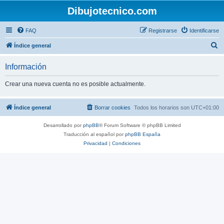
Dibujotecnico.com
FAQ
Registrarse
Identificarse
B
Índice general
u
Información
s
c
Crear una nueva cuenta no es posible actualmente.
a
r
Índice general
Borrar cookies
Todos los horarios son
UTC+01:00
Desarrollado por
phpBB
® Forum Software © phpBB Limited
Traducción al español por
phpBB España
Privacidad
|
Condiciones