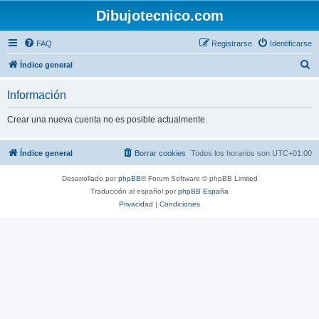
Dibujotecnico.com
FAQ
Registrarse
Identificarse
B
Índice general
u
Información
s
c
Crear una nueva cuenta no es posible actualmente.
a
r
Índice general
Borrar cookies
Todos los horarios son
UTC+01:00
Desarrollado por
phpBB
® Forum Software © phpBB Limited
Traducción al español por
phpBB España
Privacidad
|
Condiciones