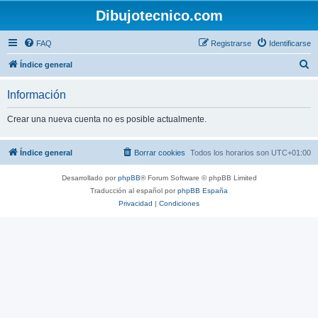
Dibujotecnico.com
FAQ
Registrarse
Identificarse
B
Índice general
u
Información
s
c
Crear una nueva cuenta no es posible actualmente.
a
r
Índice general
Borrar cookies
Todos los horarios son
UTC+01:00
Desarrollado por
phpBB
® Forum Software © phpBB Limited
Traducción al español por
phpBB España
Privacidad
|
Condiciones