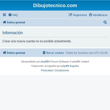
Dibujotecnico.com
FAQ
Registrarse
Identificarse
B
Índice general
u
Información
s
c
Crear una nueva cuenta no es posible actualmente.
a
r
Índice general
Borrar cookies
Todos los horarios son
UTC+01:00
Desarrollado por
phpBB
® Forum Software © phpBB Limited
Traducción al español por
phpBB España
Privacidad
|
Condiciones