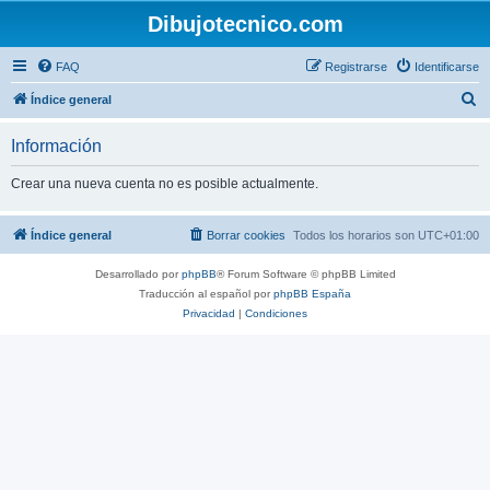
Dibujotecnico.com
FAQ
Registrarse
Identificarse
B
Índice general
u
Información
s
c
Crear una nueva cuenta no es posible actualmente.
a
r
Índice general
Borrar cookies
Todos los horarios son
UTC+01:00
Desarrollado por
phpBB
® Forum Software © phpBB Limited
Traducción al español por
phpBB España
Privacidad
|
Condiciones