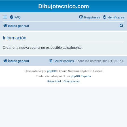
Dibujotecnico.com
FAQ
Registrarse
Identificarse
B
Índice general
u
Información
s
c
Crear una nueva cuenta no es posible actualmente.
a
r
Índice general
Borrar cookies
Todos los horarios son
UTC+01:00
Desarrollado por
phpBB
® Forum Software © phpBB Limited
Traducción al español por
phpBB España
Privacidad
|
Condiciones