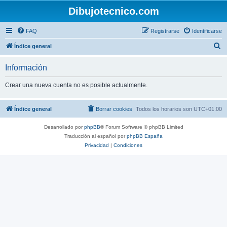
Dibujotecnico.com
FAQ
Registrarse
Identificarse
B
Índice general
u
Información
s
c
Crear una nueva cuenta no es posible actualmente.
a
r
Índice general
Borrar cookies
Todos los horarios son
UTC+01:00
Desarrollado por
phpBB
® Forum Software © phpBB Limited
Traducción al español por
phpBB España
Privacidad
|
Condiciones