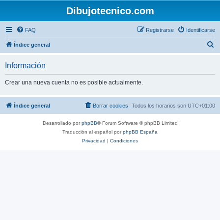
Dibujotecnico.com
FAQ
Registrarse
Identificarse
B
Índice general
u
Información
s
c
Crear una nueva cuenta no es posible actualmente.
a
r
Índice general
Borrar cookies
Todos los horarios son
UTC+01:00
Desarrollado por
phpBB
® Forum Software © phpBB Limited
Traducción al español por
phpBB España
Privacidad
|
Condiciones