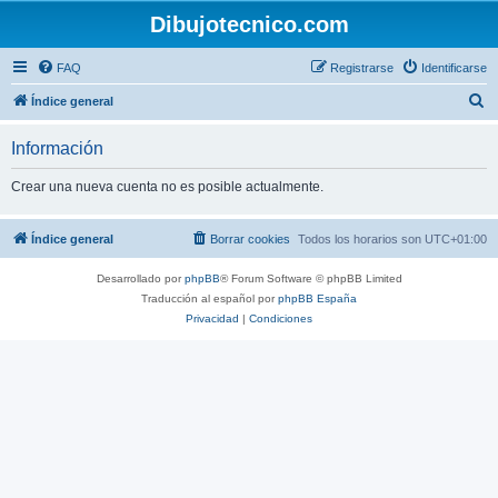
Dibujotecnico.com
FAQ
Registrarse
Identificarse
B
Índice general
u
Información
s
c
Crear una nueva cuenta no es posible actualmente.
a
r
Índice general
Borrar cookies
Todos los horarios son
UTC+01:00
Desarrollado por
phpBB
® Forum Software © phpBB Limited
Traducción al español por
phpBB España
Privacidad
|
Condiciones