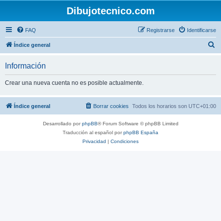
Dibujotecnico.com
FAQ
Registrarse
Identificarse
B
Índice general
u
Información
s
c
Crear una nueva cuenta no es posible actualmente.
a
r
Índice general
Borrar cookies
Todos los horarios son
UTC+01:00
Desarrollado por
phpBB
® Forum Software © phpBB Limited
Traducción al español por
phpBB España
Privacidad
|
Condiciones