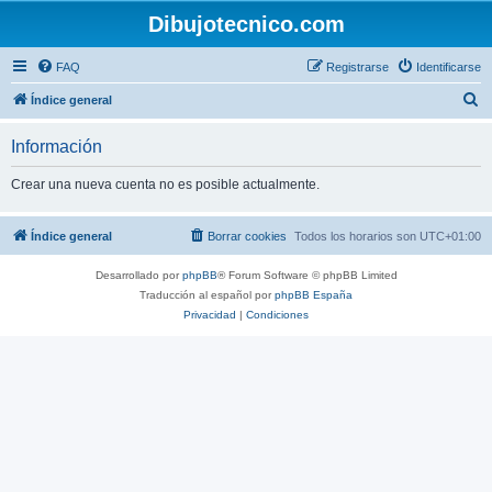
Dibujotecnico.com
FAQ
Registrarse
Identificarse
B
Índice general
u
Información
s
c
Crear una nueva cuenta no es posible actualmente.
a
r
Índice general
Borrar cookies
Todos los horarios son
UTC+01:00
Desarrollado por
phpBB
® Forum Software © phpBB Limited
Traducción al español por
phpBB España
Privacidad
|
Condiciones