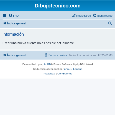
Dibujotecnico.com
FAQ
Registrarse
Identificarse
B
Índice general
u
Información
s
c
Crear una nueva cuenta no es posible actualmente.
a
r
Índice general
Borrar cookies
Todos los horarios son
UTC+01:00
Desarrollado por
phpBB
® Forum Software © phpBB Limited
Traducción al español por
phpBB España
Privacidad
|
Condiciones