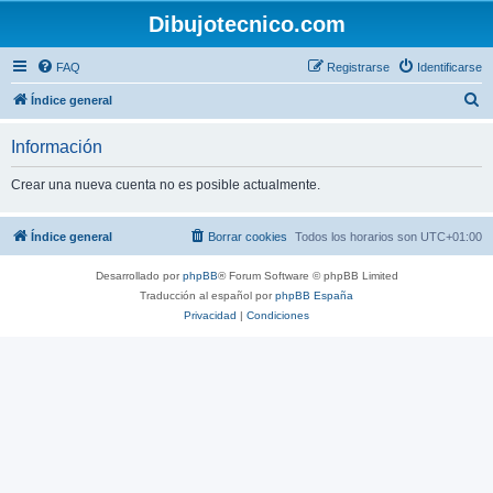
Dibujotecnico.com
FAQ
Registrarse
Identificarse
B
Índice general
u
Información
s
c
Crear una nueva cuenta no es posible actualmente.
a
r
Índice general
Borrar cookies
Todos los horarios son
UTC+01:00
Desarrollado por
phpBB
® Forum Software © phpBB Limited
Traducción al español por
phpBB España
Privacidad
|
Condiciones