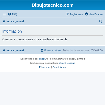
Dibujotecnico.com
FAQ
Registrarse
Identificarse
B
Índice general
u
Información
s
c
Crear una nueva cuenta no es posible actualmente.
a
r
Índice general
Borrar cookies
Todos los horarios son
UTC+01:00
Desarrollado por
phpBB
® Forum Software © phpBB Limited
Traducción al español por
phpBB España
Privacidad
|
Condiciones