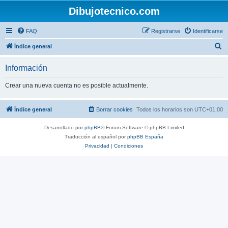
Dibujotecnico.com
FAQ
Registrarse
Identificarse
B
Índice general
u
Información
s
c
Crear una nueva cuenta no es posible actualmente.
a
r
Índice general
Borrar cookies
Todos los horarios son
UTC+01:00
Desarrollado por
phpBB
® Forum Software © phpBB Limited
Traducción al español por
phpBB España
Privacidad
|
Condiciones