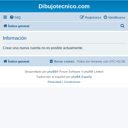
Dibujotecnico.com
FAQ
Registrarse
Identificarse
B
Índice general
u
Información
s
c
Crear una nueva cuenta no es posible actualmente.
a
r
Índice general
Borrar cookies
Todos los horarios son
UTC+01:00
Desarrollado por
phpBB
® Forum Software © phpBB Limited
Traducción al español por
phpBB España
Privacidad
|
Condiciones