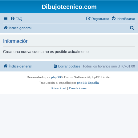
Dibujotecnico.com
FAQ
Registrarse
Identificarse
B
Índice general
u
Información
s
c
Crear una nueva cuenta no es posible actualmente.
a
r
Índice general
Borrar cookies
Todos los horarios son
UTC+01:00
Desarrollado por
phpBB
® Forum Software © phpBB Limited
Traducción al español por
phpBB España
Privacidad
|
Condiciones