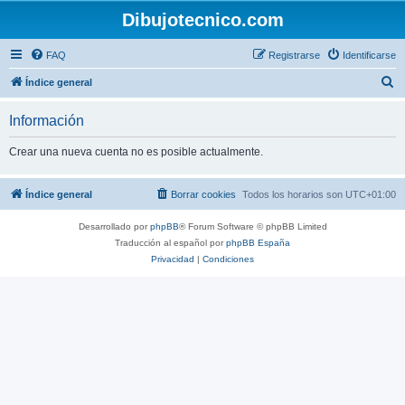
Dibujotecnico.com
FAQ
Registrarse
Identificarse
B
Índice general
u
Información
s
c
Crear una nueva cuenta no es posible actualmente.
a
r
Índice general
Borrar cookies
Todos los horarios son
UTC+01:00
Desarrollado por
phpBB
® Forum Software © phpBB Limited
Traducción al español por
phpBB España
Privacidad
|
Condiciones