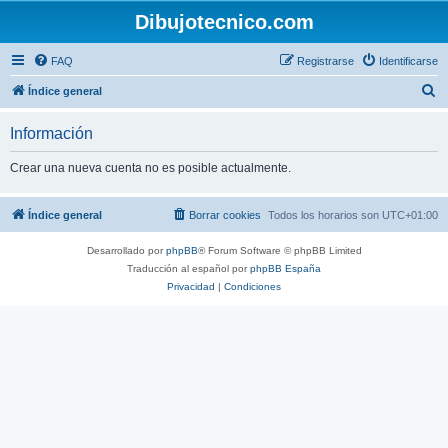
Dibujotecnico.com
FAQ
Registrarse
Identificarse
B
Índice general
u
Información
s
c
Crear una nueva cuenta no es posible actualmente.
a
r
Índice general
Borrar cookies
Todos los horarios son
UTC+01:00
Desarrollado por
phpBB
® Forum Software © phpBB Limited
Traducción al español por
phpBB España
Privacidad
|
Condiciones