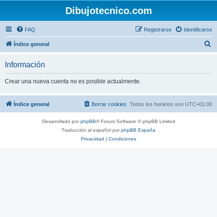
Dibujotecnico.com
FAQ
Registrarse
Identificarse
B
Índice general
u
Información
s
c
Crear una nueva cuenta no es posible actualmente.
a
r
Índice general
Borrar cookies
Todos los horarios son
UTC+01:00
Desarrollado por
phpBB
® Forum Software © phpBB Limited
Traducción al español por
phpBB España
Privacidad
|
Condiciones