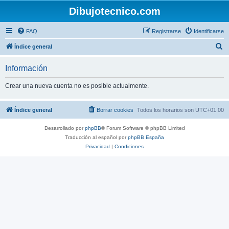
Dibujotecnico.com
FAQ
Registrarse
Identificarse
B
Índice general
u
Información
s
c
Crear una nueva cuenta no es posible actualmente.
a
r
Índice general
Borrar cookies
Todos los horarios son
UTC+01:00
Desarrollado por
phpBB
® Forum Software © phpBB Limited
Traducción al español por
phpBB España
Privacidad
|
Condiciones