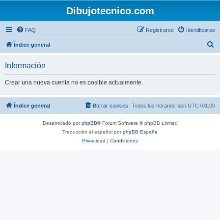
Dibujotecnico.com
FAQ
Registrarse
Identificarse
B
Índice general
u
Información
s
c
Crear una nueva cuenta no es posible actualmente.
a
r
Índice general
Borrar cookies
Todos los horarios son
UTC+01:00
Desarrollado por
phpBB
® Forum Software © phpBB Limited
Traducción al español por
phpBB España
Privacidad
|
Condiciones