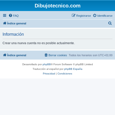
Dibujotecnico.com
FAQ
Registrarse
Identificarse
B
Índice general
u
Información
s
c
Crear una nueva cuenta no es posible actualmente.
a
r
Índice general
Borrar cookies
Todos los horarios son
UTC+01:00
Desarrollado por
phpBB
® Forum Software © phpBB Limited
Traducción al español por
phpBB España
Privacidad
|
Condiciones