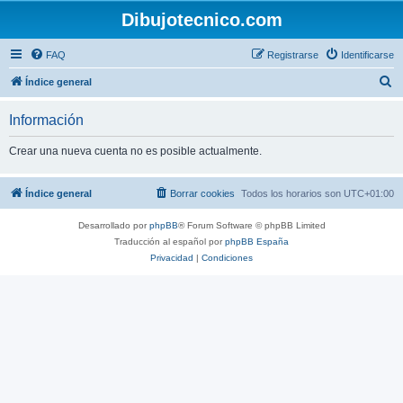
Dibujotecnico.com
FAQ
Registrarse
Identificarse
B
Índice general
u
Información
s
c
Crear una nueva cuenta no es posible actualmente.
a
r
Índice general
Borrar cookies
Todos los horarios son
UTC+01:00
Desarrollado por
phpBB
® Forum Software © phpBB Limited
Traducción al español por
phpBB España
Privacidad
|
Condiciones