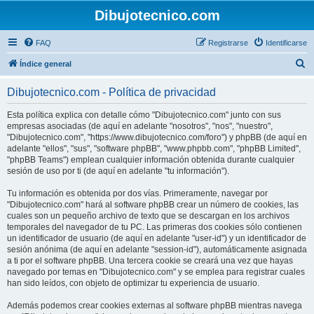
Dibujotecnico.com
FAQ
Registrarse
Identificarse
B
Índice general
u
Dibujotecnico.com - Política de privacidad
s
c
Esta política explica con detalle cómo "Dibujotecnico.com" junto con sus
empresas asociadas (de aquí en adelante "nosotros", "nos", "nuestro",
a
"Dibujotecnico.com", "https://www.dibujotecnico.com/foro") y phpBB (de aquí en
r
adelante "ellos", "sus", "software phpBB", "www.phpbb.com", "phpBB Limited",
"phpBB Teams") emplean cualquier información obtenida durante cualquier
sesión de uso por ti (de aquí en adelante "tu información").
Tu información es obtenida por dos vías. Primeramente, navegar por
"Dibujotecnico.com" hará al software phpBB crear un número de cookies, las
cuales son un pequeño archivo de texto que se descargan en los archivos
temporales del navegador de tu PC. Las primeras dos cookies sólo contienen
un identificador de usuario (de aquí en adelante "user-id") y un identificador de
sesión anónima (de aquí en adelante "session-id"), automáticamente asignada
a ti por el software phpBB. Una tercera cookie se creará una vez que hayas
navegado por temas en "Dibujotecnico.com" y se emplea para registrar cuales
han sido leídos, con objeto de optimizar tu experiencia de usuario.
Además podemos crear cookies externas al software phpBB mientras navega