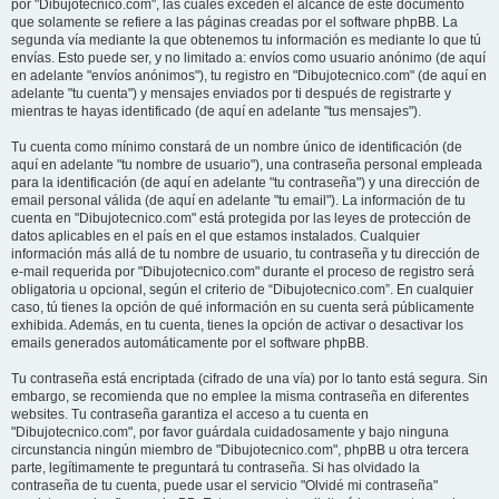
por "Dibujotecnico.com", las cuales exceden el alcance de este documento
que solamente se refiere a las páginas creadas por el software phpBB. La
segunda vía mediante la que obtenemos tu información es mediante lo que tú
envías. Esto puede ser, y no limitado a: envíos como usuario anónimo (de aquí
en adelante "envíos anónimos"), tu registro en "Dibujotecnico.com" (de aquí en
adelante "tu cuenta") y mensajes enviados por ti después de registrarte y
mientras te hayas identificado (de aquí en adelante "tus mensajes").
Tu cuenta como mínimo constará de un nombre único de identificación (de
aquí en adelante "tu nombre de usuario"), una contraseña personal empleada
para la identificación (de aquí en adelante "tu contraseña") y una dirección de
email personal válida (de aquí en adelante "tu email"). La información de tu
cuenta en "Dibujotecnico.com" está protegida por las leyes de protección de
datos aplicables en el país en el que estamos instalados. Cualquier
información más allá de tu nombre de usuario, tu contraseña y tu dirección de
e-mail requerida por "Dibujotecnico.com" durante el proceso de registro será
obligatoria u opcional, según el criterio de “Dibujotecnico.com”. En cualquier
caso, tú tienes la opción de qué información en su cuenta será públicamente
exhibida. Además, en tu cuenta, tienes la opción de activar o desactivar los
emails generados automáticamente por el software phpBB.
Tu contraseña está encriptada (cifrado de una vía) por lo tanto está segura. Sin
embargo, se recomienda que no emplee la misma contraseña en diferentes
websites. Tu contraseña garantiza el acceso a tu cuenta en
"Dibujotecnico.com", por favor guárdala cuidadosamente y bajo ninguna
circunstancia ningún miembro de "Dibujotecnico.com", phpBB u otra tercera
parte, legítimamente te preguntará tu contraseña. Si has olvidado la
contraseña de tu cuenta, puede usar el servicio "Olvidé mi contraseña"