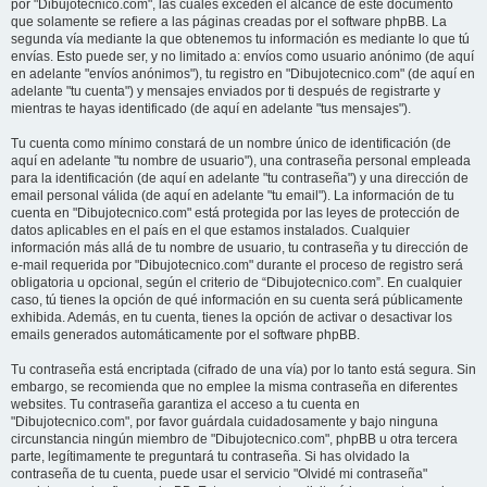
por "Dibujotecnico.com", las cuales exceden el alcance de este documento
que solamente se refiere a las páginas creadas por el software phpBB. La
segunda vía mediante la que obtenemos tu información es mediante lo que tú
envías. Esto puede ser, y no limitado a: envíos como usuario anónimo (de aquí
en adelante "envíos anónimos"), tu registro en "Dibujotecnico.com" (de aquí en
adelante "tu cuenta") y mensajes enviados por ti después de registrarte y
mientras te hayas identificado (de aquí en adelante "tus mensajes").
Tu cuenta como mínimo constará de un nombre único de identificación (de
aquí en adelante "tu nombre de usuario"), una contraseña personal empleada
para la identificación (de aquí en adelante "tu contraseña") y una dirección de
email personal válida (de aquí en adelante "tu email"). La información de tu
cuenta en "Dibujotecnico.com" está protegida por las leyes de protección de
datos aplicables en el país en el que estamos instalados. Cualquier
información más allá de tu nombre de usuario, tu contraseña y tu dirección de
e-mail requerida por "Dibujotecnico.com" durante el proceso de registro será
obligatoria u opcional, según el criterio de “Dibujotecnico.com”. En cualquier
caso, tú tienes la opción de qué información en su cuenta será públicamente
exhibida. Además, en tu cuenta, tienes la opción de activar o desactivar los
emails generados automáticamente por el software phpBB.
Tu contraseña está encriptada (cifrado de una vía) por lo tanto está segura. Sin
embargo, se recomienda que no emplee la misma contraseña en diferentes
websites. Tu contraseña garantiza el acceso a tu cuenta en
"Dibujotecnico.com", por favor guárdala cuidadosamente y bajo ninguna
circunstancia ningún miembro de "Dibujotecnico.com", phpBB u otra tercera
parte, legítimamente te preguntará tu contraseña. Si has olvidado la
contraseña de tu cuenta, puede usar el servicio "Olvidé mi contraseña"