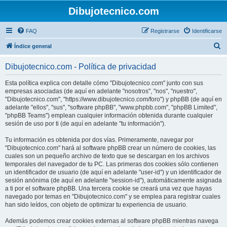
Dibujotecnico.com
FAQ
Registrarse
Identificarse
B
Índice general
u
Dibujotecnico.com - Política de privacidad
s
c
Esta política explica con detalle cómo "Dibujotecnico.com" junto con sus
empresas asociadas (de aquí en adelante "nosotros", "nos", "nuestro",
a
"Dibujotecnico.com", "https://www.dibujotecnico.com/foro") y phpBB (de aquí en
r
adelante "ellos", "sus", "software phpBB", "www.phpbb.com", "phpBB Limited",
"phpBB Teams") emplean cualquier información obtenida durante cualquier
sesión de uso por ti (de aquí en adelante "tu información").
Tu información es obtenida por dos vías. Primeramente, navegar por
"Dibujotecnico.com" hará al software phpBB crear un número de cookies, las
cuales son un pequeño archivo de texto que se descargan en los archivos
temporales del navegador de tu PC. Las primeras dos cookies sólo contienen
un identificador de usuario (de aquí en adelante "user-id") y un identificador de
sesión anónima (de aquí en adelante "session-id"), automáticamente asignada
a ti por el software phpBB. Una tercera cookie se creará una vez que hayas
navegado por temas en "Dibujotecnico.com" y se emplea para registrar cuales
han sido leídos, con objeto de optimizar tu experiencia de usuario.
Además podemos crear cookies externas al software phpBB mientras navega