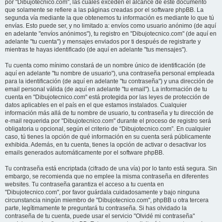
por "Dibujotecnico.com", las cuales exceden el alcance de este documento
que solamente se refiere a las páginas creadas por el software phpBB. La
segunda vía mediante la que obtenemos tu información es mediante lo que tú
envías. Esto puede ser, y no limitado a: envíos como usuario anónimo (de aquí
en adelante "envíos anónimos"), tu registro en "Dibujotecnico.com" (de aquí en
adelante "tu cuenta") y mensajes enviados por ti después de registrarte y
mientras te hayas identificado (de aquí en adelante "tus mensajes").
Tu cuenta como mínimo constará de un nombre único de identificación (de
aquí en adelante "tu nombre de usuario"), una contraseña personal empleada
para la identificación (de aquí en adelante "tu contraseña") y una dirección de
email personal válida (de aquí en adelante "tu email"). La información de tu
cuenta en "Dibujotecnico.com" está protegida por las leyes de protección de
datos aplicables en el país en el que estamos instalados. Cualquier
información más allá de tu nombre de usuario, tu contraseña y tu dirección de
e-mail requerida por "Dibujotecnico.com" durante el proceso de registro será
obligatoria u opcional, según el criterio de “Dibujotecnico.com”. En cualquier
caso, tú tienes la opción de qué información en su cuenta será públicamente
exhibida. Además, en tu cuenta, tienes la opción de activar o desactivar los
emails generados automáticamente por el software phpBB.
Tu contraseña está encriptada (cifrado de una vía) por lo tanto está segura. Sin
embargo, se recomienda que no emplee la misma contraseña en diferentes
websites. Tu contraseña garantiza el acceso a tu cuenta en
"Dibujotecnico.com", por favor guárdala cuidadosamente y bajo ninguna
circunstancia ningún miembro de "Dibujotecnico.com", phpBB u otra tercera
parte, legítimamente te preguntará tu contraseña. Si has olvidado la
contraseña de tu cuenta, puede usar el servicio "Olvidé mi contraseña"