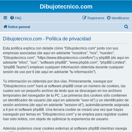
Dibujotecnico.com
FAQ
Registrarse
Identificarse
B
Índice general
u
Dibujotecnico.com - Política de privacidad
s
c
Esta política explica con detalle cómo "Dibujotecnico.com" junto con sus
empresas asociadas (de aquí en adelante "nosotros", "nos", "nuestro",
a
"Dibujotecnico.com", "https://www.dibujotecnico.com/foro") y phpBB (de aquí en
r
adelante "ellos", "sus", "software phpBB", "www.phpbb.com", "phpBB Limited",
"phpBB Teams") emplean cualquier información obtenida durante cualquier
sesión de uso por ti (de aquí en adelante "tu información").
Tu información es obtenida por dos vías. Primeramente, navegar por
"Dibujotecnico.com" hará al software phpBB crear un número de cookies, las
cuales son un pequeño archivo de texto que se descargan en los archivos
temporales del navegador de tu PC. Las primeras dos cookies sólo contienen
un identificador de usuario (de aquí en adelante "user-id") y un identificador de
sesión anónima (de aquí en adelante "session-id"), automáticamente asignada
a ti por el software phpBB. Una tercera cookie se creará una vez que hayas
navegado por temas en "Dibujotecnico.com" y se emplea para registrar cuales
han sido leídos, con objeto de optimizar tu experiencia de usuario.
Además podemos crear cookies externas al software phpBB mientras navega