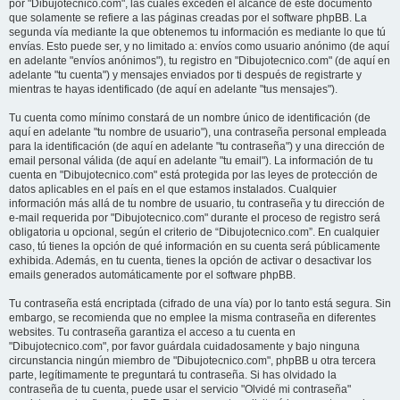
por "Dibujotecnico.com", las cuales exceden el alcance de este documento
que solamente se refiere a las páginas creadas por el software phpBB. La
segunda vía mediante la que obtenemos tu información es mediante lo que tú
envías. Esto puede ser, y no limitado a: envíos como usuario anónimo (de aquí
en adelante "envíos anónimos"), tu registro en "Dibujotecnico.com" (de aquí en
adelante "tu cuenta") y mensajes enviados por ti después de registrarte y
mientras te hayas identificado (de aquí en adelante "tus mensajes").
Tu cuenta como mínimo constará de un nombre único de identificación (de
aquí en adelante "tu nombre de usuario"), una contraseña personal empleada
para la identificación (de aquí en adelante "tu contraseña") y una dirección de
email personal válida (de aquí en adelante "tu email"). La información de tu
cuenta en "Dibujotecnico.com" está protegida por las leyes de protección de
datos aplicables en el país en el que estamos instalados. Cualquier
información más allá de tu nombre de usuario, tu contraseña y tu dirección de
e-mail requerida por "Dibujotecnico.com" durante el proceso de registro será
obligatoria u opcional, según el criterio de “Dibujotecnico.com”. En cualquier
caso, tú tienes la opción de qué información en su cuenta será públicamente
exhibida. Además, en tu cuenta, tienes la opción de activar o desactivar los
emails generados automáticamente por el software phpBB.
Tu contraseña está encriptada (cifrado de una vía) por lo tanto está segura. Sin
embargo, se recomienda que no emplee la misma contraseña en diferentes
websites. Tu contraseña garantiza el acceso a tu cuenta en
"Dibujotecnico.com", por favor guárdala cuidadosamente y bajo ninguna
circunstancia ningún miembro de "Dibujotecnico.com", phpBB u otra tercera
parte, legítimamente te preguntará tu contraseña. Si has olvidado la
contraseña de tu cuenta, puede usar el servicio "Olvidé mi contraseña"