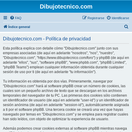
Dibujotecnico.com
FAQ
Registrarse
Identificarse
B
Índice general
u
Dibujotecnico.com - Política de privacidad
s
c
Esta política explica con detalle cómo "Dibujotecnico.com" junto con sus
empresas asociadas (de aquí en adelante "nosotros", "nos", "nuestro",
a
"Dibujotecnico.com", "https://www.dibujotecnico.com/foro") y phpBB (de aquí en
r
adelante "ellos", "sus", "software phpBB", "www.phpbb.com", "phpBB Limited",
"phpBB Teams") emplean cualquier información obtenida durante cualquier
sesión de uso por ti (de aquí en adelante "tu información").
Tu información es obtenida por dos vías. Primeramente, navegar por
"Dibujotecnico.com" hará al software phpBB crear un número de cookies, las
cuales son un pequeño archivo de texto que se descargan en los archivos
temporales del navegador de tu PC. Las primeras dos cookies sólo contienen
un identificador de usuario (de aquí en adelante "user-id") y un identificador de
sesión anónima (de aquí en adelante "session-id"), automáticamente asignada
a ti por el software phpBB. Una tercera cookie se creará una vez que hayas
navegado por temas en "Dibujotecnico.com" y se emplea para registrar cuales
han sido leídos, con objeto de optimizar tu experiencia de usuario.
Además podemos crear cookies externas al software phpBB mientras navega