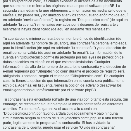
por "Dibujotecnico.com", las cuales exceden el alcance de este documento
que solamente se refiere a las páginas creadas por el software phpBB. La
segunda vía mediante la que obtenemos tu información es mediante lo que tú
envías. Esto puede ser, y no limitado a: envíos como usuario anónimo (de aquí
en adelante "envíos anónimos"), tu registro en "Dibujotecnico.com" (de aquí en
adelante "tu cuenta") y mensajes enviados por ti después de registrarte y
mientras te hayas identificado (de aquí en adelante "tus mensajes").
Tu cuenta como mínimo constará de un nombre único de identificación (de
aquí en adelante "tu nombre de usuario"), una contraseña personal empleada
para la identificación (de aquí en adelante "tu contraseña") y una dirección de
email personal válida (de aquí en adelante "tu email"). La información de tu
cuenta en "Dibujotecnico.com" está protegida por las leyes de protección de
datos aplicables en el país en el que estamos instalados. Cualquier
información más allá de tu nombre de usuario, tu contraseña y tu dirección de
e-mail requerida por "Dibujotecnico.com" durante el proceso de registro será
obligatoria u opcional, según el criterio de “Dibujotecnico.com”. En cualquier
caso, tú tienes la opción de qué información en su cuenta será públicamente
exhibida. Además, en tu cuenta, tienes la opción de activar o desactivar los
emails generados automáticamente por el software phpBB.
Tu contraseña está encriptada (cifrado de una vía) por lo tanto está segura. Sin
embargo, se recomienda que no emplee la misma contraseña en diferentes
websites. Tu contraseña garantiza el acceso a tu cuenta en
"Dibujotecnico.com", por favor guárdala cuidadosamente y bajo ninguna
circunstancia ningún miembro de "Dibujotecnico.com", phpBB u otra tercera
parte, legítimamente te preguntará tu contraseña. Si has olvidado la
contraseña de tu cuenta, puede usar el servicio "Olvidé mi contraseña"