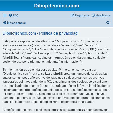
Dibujotecnico.com
FAQ
Registrarse
Identificarse
B
Índice general
u
Dibujotecnico.com - Política de privacidad
s
c
Esta política explica con detalle cómo "Dibujotecnico.com" junto con sus
empresas asociadas (de aquí en adelante "nosotros", "nos", "nuestro",
a
"Dibujotecnico.com", "https://www.dibujotecnico.com/foro") y phpBB (de aquí en
r
adelante "ellos", "sus", "software phpBB", "www.phpbb.com", "phpBB Limited",
"phpBB Teams") emplean cualquier información obtenida durante cualquier
sesión de uso por ti (de aquí en adelante "tu información").
Tu información es obtenida por dos vías. Primeramente, navegar por
"Dibujotecnico.com" hará al software phpBB crear un número de cookies, las
cuales son un pequeño archivo de texto que se descargan en los archivos
temporales del navegador de tu PC. Las primeras dos cookies sólo contienen
un identificador de usuario (de aquí en adelante "user-id") y un identificador de
sesión anónima (de aquí en adelante "session-id"), automáticamente asignada
a ti por el software phpBB. Una tercera cookie se creará una vez que hayas
navegado por temas en "Dibujotecnico.com" y se emplea para registrar cuales
han sido leídos, con objeto de optimizar tu experiencia de usuario.
Además podemos crear cookies externas al software phpBB mientras navega