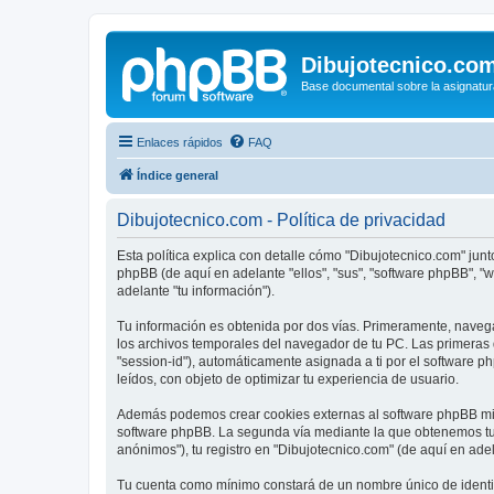
Dibujotecnico.co
Base documental sobre la asignatur
Enlaces rápidos
FAQ
Índice general
Dibujotecnico.com - Política de privacidad
Esta política explica con detalle cómo "Dibujotecnico.com" junt
phpBB (de aquí en adelante "ellos", "sus", "software phpBB", 
adelante "tu información").
Tu información es obtenida por dos vías. Primeramente, naveg
los archivos temporales del navegador de tu PC. Las primeras d
"session-id"), automáticamente asignada a ti por el software 
leídos, con objeto de optimizar tu experiencia de usuario.
Además podemos crear cookies externas al software phpBB mien
software phpBB. La segunda vía mediante la que obtenemos tu 
anónimos"), tu registro en "Dibujotecnico.com" (de aquí en adel
Tu cuenta como mínimo constará de un nombre único de identifi