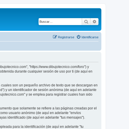
Buscar
Búsqueda avanza
Registrarse
Identificarse
ibujotecnico.com", "https://www.dibujotecnico.com/foro") y
btenida durante cualquier sesión de uso por ti (de aquí en
as cuales son un pequeño archivo de texto que se descargan en
id") y un identificador de sesión anónima (de aquí en adelante
ujotecnico.com" y se emplea para registrar cuales han sido
umento que solamente se refiere a las páginas creadas por el
s como usuario anónimo (de aquí en adelante "envíos
ayas identificado (de aquí en adelante "tus mensajes").
leada para la identificación (de aquí en adelante "tu