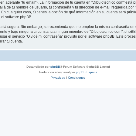
en adelante "tu email"). La información de tu cuenta en "Dibujotecnico.com" está p
llá de tu nombre de usuario, tu contraseña y tu dirección de e-mail requerida por 
”. En cualquier caso, tú tienes la opción de qué información en su cuenta será púb
 el software phpBB.
to está segura. Sin embargo, se recomienda que no emplee la misma contraseña en d
nte y bajo ninguna circunstancia ningún miembro de "Dibujotecnico.com", phpBB u 
sar el servicio "Olvidé mi contraseña" provisto por el software phpBB. Este proceso
rar tu cuenta.
Desarrollado por
phpBB
® Forum Software © phpBB Limited
Traducción al español por
phpBB España
Privacidad
|
Condiciones