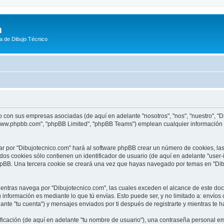
m
a de Dibujo Técnico
o con sus empresas asociadas (de aquí en adelante "nosotros", "nos", "nuestro", "D
"www.phpbb.com", "phpBB Limited", "phpBB Teams") emplean cualquier información o
ar por "Dibujotecnico.com" hará al software phpBB crear un número de cookies, l
os cookies sólo contienen un identificador de usuario (de aquí en adelante "user-
phpBB. Una tercera cookie se creará una vez que hayas navegado por temas en "Dib
tras navega por "Dibujotecnico.com", las cuales exceden el alcance de este doc
información es mediante lo que tú envías. Esto puede ser, y no limitado a: envío
ante "tu cuenta") y mensajes enviados por ti después de registrarte y mientras te h
cación (de aquí en adelante "tu nombre de usuario"), una contraseña personal emp