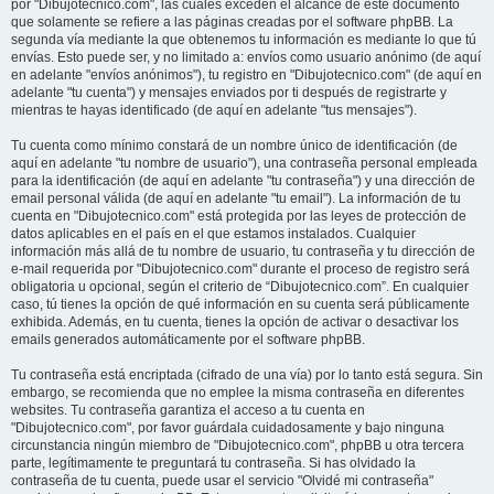
por "Dibujotecnico.com", las cuales exceden el alcance de este documento
que solamente se refiere a las páginas creadas por el software phpBB. La
segunda vía mediante la que obtenemos tu información es mediante lo que tú
envías. Esto puede ser, y no limitado a: envíos como usuario anónimo (de aquí
en adelante "envíos anónimos"), tu registro en "Dibujotecnico.com" (de aquí en
adelante "tu cuenta") y mensajes enviados por ti después de registrarte y
mientras te hayas identificado (de aquí en adelante "tus mensajes").
Tu cuenta como mínimo constará de un nombre único de identificación (de
aquí en adelante "tu nombre de usuario"), una contraseña personal empleada
para la identificación (de aquí en adelante "tu contraseña") y una dirección de
email personal válida (de aquí en adelante "tu email"). La información de tu
cuenta en "Dibujotecnico.com" está protegida por las leyes de protección de
datos aplicables en el país en el que estamos instalados. Cualquier
información más allá de tu nombre de usuario, tu contraseña y tu dirección de
e-mail requerida por "Dibujotecnico.com" durante el proceso de registro será
obligatoria u opcional, según el criterio de “Dibujotecnico.com”. En cualquier
caso, tú tienes la opción de qué información en su cuenta será públicamente
exhibida. Además, en tu cuenta, tienes la opción de activar o desactivar los
emails generados automáticamente por el software phpBB.
Tu contraseña está encriptada (cifrado de una vía) por lo tanto está segura. Sin
embargo, se recomienda que no emplee la misma contraseña en diferentes
websites. Tu contraseña garantiza el acceso a tu cuenta en
"Dibujotecnico.com", por favor guárdala cuidadosamente y bajo ninguna
circunstancia ningún miembro de "Dibujotecnico.com", phpBB u otra tercera
parte, legítimamente te preguntará tu contraseña. Si has olvidado la
contraseña de tu cuenta, puede usar el servicio "Olvidé mi contraseña"