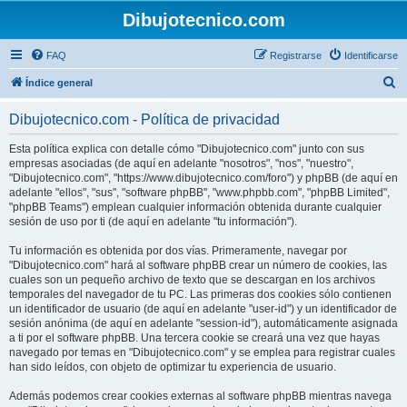
Dibujotecnico.com
FAQ
Registrarse
Identificarse
B
Índice general
u
Dibujotecnico.com - Política de privacidad
s
c
Esta política explica con detalle cómo "Dibujotecnico.com" junto con sus
empresas asociadas (de aquí en adelante "nosotros", "nos", "nuestro",
a
"Dibujotecnico.com", "https://www.dibujotecnico.com/foro") y phpBB (de aquí en
r
adelante "ellos", "sus", "software phpBB", "www.phpbb.com", "phpBB Limited",
"phpBB Teams") emplean cualquier información obtenida durante cualquier
sesión de uso por ti (de aquí en adelante "tu información").
Tu información es obtenida por dos vías. Primeramente, navegar por
"Dibujotecnico.com" hará al software phpBB crear un número de cookies, las
cuales son un pequeño archivo de texto que se descargan en los archivos
temporales del navegador de tu PC. Las primeras dos cookies sólo contienen
un identificador de usuario (de aquí en adelante "user-id") y un identificador de
sesión anónima (de aquí en adelante "session-id"), automáticamente asignada
a ti por el software phpBB. Una tercera cookie se creará una vez que hayas
navegado por temas en "Dibujotecnico.com" y se emplea para registrar cuales
han sido leídos, con objeto de optimizar tu experiencia de usuario.
Además podemos crear cookies externas al software phpBB mientras navega