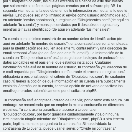
por "Dibujotecnico.com", las cuales exceden el alcance de este documento
que solamente se refiere a las páginas creadas por el software phpBB. La
segunda vía mediante la que obtenemos tu información es mediante lo que tú
envías. Esto puede ser, y no limitado a: envíos como usuario anónimo (de aquí
en adelante "envíos anónimos"), tu registro en "Dibujotecnico.com" (de aquí en
adelante "tu cuenta") y mensajes enviados por ti después de registrarte y
mientras te hayas identificado (de aquí en adelante "tus mensajes").
Tu cuenta como mínimo constará de un nombre único de identificación (de
aquí en adelante "tu nombre de usuario"), una contraseña personal empleada
para la identificación (de aquí en adelante "tu contraseña") y una dirección de
email personal válida (de aquí en adelante "tu email"). La información de tu
cuenta en "Dibujotecnico.com" está protegida por las leyes de protección de
datos aplicables en el país en el que estamos instalados. Cualquier
información más allá de tu nombre de usuario, tu contraseña y tu dirección de
e-mail requerida por "Dibujotecnico.com" durante el proceso de registro será
obligatoria u opcional, según el criterio de “Dibujotecnico.com”. En cualquier
caso, tú tienes la opción de qué información en su cuenta será públicamente
exhibida. Además, en tu cuenta, tienes la opción de activar o desactivar los
emails generados automáticamente por el software phpBB.
Tu contraseña está encriptada (cifrado de una vía) por lo tanto está segura. Sin
embargo, se recomienda que no emplee la misma contraseña en diferentes
websites. Tu contraseña garantiza el acceso a tu cuenta en
"Dibujotecnico.com", por favor guárdala cuidadosamente y bajo ninguna
circunstancia ningún miembro de "Dibujotecnico.com", phpBB u otra tercera
parte, legítimamente te preguntará tu contraseña. Si has olvidado la
contraseña de tu cuenta, puede usar el servicio "Olvidé mi contraseña"