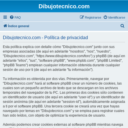
Dibujotecnico.com
FAQ
Registrarse
Identificarse
B
Índice general
u
Dibujotecnico.com - Política de privacidad
s
c
Esta política explica con detalle cómo "Dibujotecnico.com" junto con sus
empresas asociadas (de aquí en adelante "nosotros", "nos", "nuestro",
a
"Dibujotecnico.com", "https://www.dibujotecnico.com/foro") y phpBB (de aquí en
r
adelante "ellos", "sus", "software phpBB", "www.phpbb.com", "phpBB Limited",
"phpBB Teams") emplean cualquier información obtenida durante cualquier
sesión de uso por ti (de aquí en adelante "tu información").
Tu información es obtenida por dos vías. Primeramente, navegar por
"Dibujotecnico.com" hará al software phpBB crear un número de cookies, las
cuales son un pequeño archivo de texto que se descargan en los archivos
temporales del navegador de tu PC. Las primeras dos cookies sólo contienen
un identificador de usuario (de aquí en adelante "user-id") y un identificador de
sesión anónima (de aquí en adelante "session-id"), automáticamente asignada
a ti por el software phpBB. Una tercera cookie se creará una vez que hayas
navegado por temas en "Dibujotecnico.com" y se emplea para registrar cuales
han sido leídos, con objeto de optimizar tu experiencia de usuario.
Además podemos crear cookies externas al software phpBB mientras navega