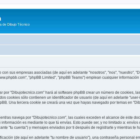
m
a de Dibujo Técnico
o con sus empresas asociadas (de aquí en adelante "nosotros", "nos", "nuestro", "D
"www.phpbb.com", "phpBB Limited", "phpBB Teams") emplean cualquier información o
ar por "Dibujotecnico.com" hará al software phpBB crear un número de cookies, l
os cookies sólo contienen un identificador de usuario (de aquí en adelante "user-
phpBB. Una tercera cookie se creará una vez que hayas navegado por temas en "Dib
tras navega por "Dibujotecnico.com", las cuales exceden el alcance de este doc
información es mediante lo que tú envías. Esto puede ser, y no limitado a: envío
ante "tu cuenta") y mensajes enviados por ti después de registrarte y mientras te h
cación (de aquí en adelante "tu nombre de usuario"), una contraseña personal emp