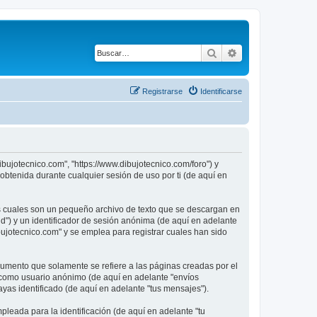
Buscar
Búsqueda avanza
Registrarse
Identificarse
ibujotecnico.com", "https://www.dibujotecnico.com/foro") y
btenida durante cualquier sesión de uso por ti (de aquí en
as cuales son un pequeño archivo de texto que se descargan en
id") y un identificador de sesión anónima (de aquí en adelante
ujotecnico.com" y se emplea para registrar cuales han sido
umento que solamente se refiere a las páginas creadas por el
s como usuario anónimo (de aquí en adelante "envíos
ayas identificado (de aquí en adelante "tus mensajes").
leada para la identificación (de aquí en adelante "tu