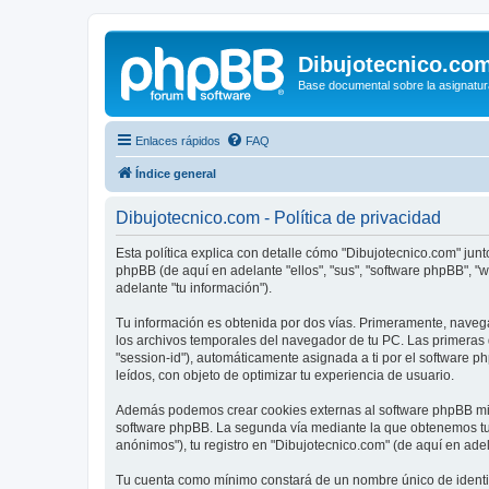
Dibujotecnico.co
Base documental sobre la asignatur
Enlaces rápidos
FAQ
Índice general
Dibujotecnico.com - Política de privacidad
Esta política explica con detalle cómo "Dibujotecnico.com" junt
phpBB (de aquí en adelante "ellos", "sus", "software phpBB", 
adelante "tu información").
Tu información es obtenida por dos vías. Primeramente, naveg
los archivos temporales del navegador de tu PC. Las primeras d
"session-id"), automáticamente asignada a ti por el software 
leídos, con objeto de optimizar tu experiencia de usuario.
Además podemos crear cookies externas al software phpBB mien
software phpBB. La segunda vía mediante la que obtenemos tu 
anónimos"), tu registro en "Dibujotecnico.com" (de aquí en adel
Tu cuenta como mínimo constará de un nombre único de identifi