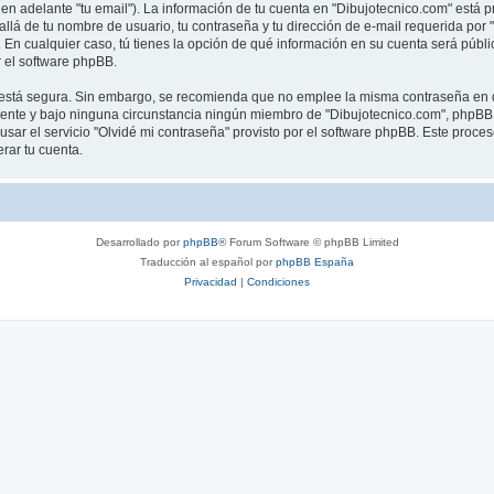
en adelante "tu email"). La información de tu cuenta en "Dibujotecnico.com" está p
llá de tu nombre de usuario, tu contraseña y tu dirección de e-mail requerida por 
”. En cualquier caso, tú tienes la opción de qué información en su cuenta será púb
 el software phpBB.
to está segura. Sin embargo, se recomienda que no emplee la misma contraseña en d
nte y bajo ninguna circunstancia ningún miembro de "Dibujotecnico.com", phpBB u 
sar el servicio "Olvidé mi contraseña" provisto por el software phpBB. Este proceso
rar tu cuenta.
Desarrollado por
phpBB
® Forum Software © phpBB Limited
Traducción al español por
phpBB España
Privacidad
|
Condiciones