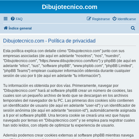
Dibujotecnico.com
FAQ
Registrarse
Identificarse
B
Índice general
u
Dibujotecnico.com - Política de privacidad
s
c
Esta política explica con detalle cómo "Dibujotecnico.com" junto con sus
empresas asociadas (de aquí en adelante "nosotros", "nos", "nuestro",
a
"Dibujotecnico.com", "https://www.dibujotecnico.com/foro") y phpBB (de aquí en
r
adelante "ellos", "sus", "software phpBB", "www.phpbb.com", "phpBB Limited",
"phpBB Teams") emplean cualquier información obtenida durante cualquier
sesión de uso por ti (de aquí en adelante "tu información").
Tu información es obtenida por dos vías. Primeramente, navegar por
"Dibujotecnico.com" hará al software phpBB crear un número de cookies, las
cuales son un pequeño archivo de texto que se descargan en los archivos
temporales del navegador de tu PC. Las primeras dos cookies sólo contienen
un identificador de usuario (de aquí en adelante "user-id") y un identificador de
sesión anónima (de aquí en adelante "session-id"), automáticamente asignada
a ti por el software phpBB. Una tercera cookie se creará una vez que hayas
navegado por temas en "Dibujotecnico.com" y se emplea para registrar cuales
han sido leídos, con objeto de optimizar tu experiencia de usuario.
Además podemos crear cookies externas al software phpBB mientras navega