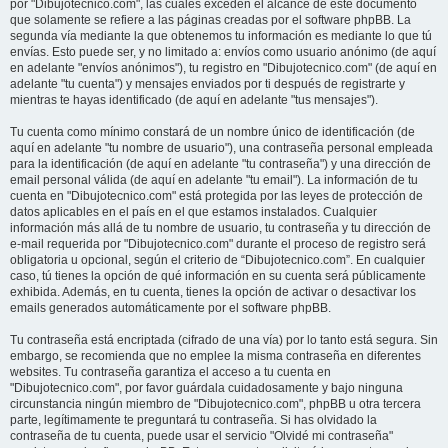
por "Dibujotecnico.com", las cuales exceden el alcance de este documento
que solamente se refiere a las páginas creadas por el software phpBB. La
segunda vía mediante la que obtenemos tu información es mediante lo que tú
envías. Esto puede ser, y no limitado a: envíos como usuario anónimo (de aquí
en adelante "envíos anónimos"), tu registro en "Dibujotecnico.com" (de aquí en
adelante "tu cuenta") y mensajes enviados por ti después de registrarte y
mientras te hayas identificado (de aquí en adelante "tus mensajes").
Tu cuenta como mínimo constará de un nombre único de identificación (de
aquí en adelante "tu nombre de usuario"), una contraseña personal empleada
para la identificación (de aquí en adelante "tu contraseña") y una dirección de
email personal válida (de aquí en adelante "tu email"). La información de tu
cuenta en "Dibujotecnico.com" está protegida por las leyes de protección de
datos aplicables en el país en el que estamos instalados. Cualquier
información más allá de tu nombre de usuario, tu contraseña y tu dirección de
e-mail requerida por "Dibujotecnico.com" durante el proceso de registro será
obligatoria u opcional, según el criterio de “Dibujotecnico.com”. En cualquier
caso, tú tienes la opción de qué información en su cuenta será públicamente
exhibida. Además, en tu cuenta, tienes la opción de activar o desactivar los
emails generados automáticamente por el software phpBB.
Tu contraseña está encriptada (cifrado de una vía) por lo tanto está segura. Sin
embargo, se recomienda que no emplee la misma contraseña en diferentes
websites. Tu contraseña garantiza el acceso a tu cuenta en
"Dibujotecnico.com", por favor guárdala cuidadosamente y bajo ninguna
circunstancia ningún miembro de "Dibujotecnico.com", phpBB u otra tercera
parte, legítimamente te preguntará tu contraseña. Si has olvidado la
contraseña de tu cuenta, puede usar el servicio "Olvidé mi contraseña"