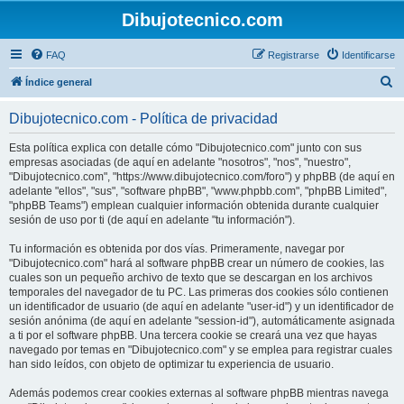
Dibujotecnico.com
FAQ
Registrarse
Identificarse
B
Índice general
u
Dibujotecnico.com - Política de privacidad
s
c
Esta política explica con detalle cómo "Dibujotecnico.com" junto con sus
empresas asociadas (de aquí en adelante "nosotros", "nos", "nuestro",
a
"Dibujotecnico.com", "https://www.dibujotecnico.com/foro") y phpBB (de aquí en
r
adelante "ellos", "sus", "software phpBB", "www.phpbb.com", "phpBB Limited",
"phpBB Teams") emplean cualquier información obtenida durante cualquier
sesión de uso por ti (de aquí en adelante "tu información").
Tu información es obtenida por dos vías. Primeramente, navegar por
"Dibujotecnico.com" hará al software phpBB crear un número de cookies, las
cuales son un pequeño archivo de texto que se descargan en los archivos
temporales del navegador de tu PC. Las primeras dos cookies sólo contienen
un identificador de usuario (de aquí en adelante "user-id") y un identificador de
sesión anónima (de aquí en adelante "session-id"), automáticamente asignada
a ti por el software phpBB. Una tercera cookie se creará una vez que hayas
navegado por temas en "Dibujotecnico.com" y se emplea para registrar cuales
han sido leídos, con objeto de optimizar tu experiencia de usuario.
Además podemos crear cookies externas al software phpBB mientras navega