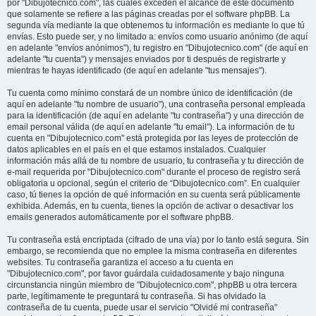
por "Dibujotecnico.com", las cuales exceden el alcance de este documento
que solamente se refiere a las páginas creadas por el software phpBB. La
segunda vía mediante la que obtenemos tu información es mediante lo que tú
envías. Esto puede ser, y no limitado a: envíos como usuario anónimo (de aquí
en adelante "envíos anónimos"), tu registro en "Dibujotecnico.com" (de aquí en
adelante "tu cuenta") y mensajes enviados por ti después de registrarte y
mientras te hayas identificado (de aquí en adelante "tus mensajes").
Tu cuenta como mínimo constará de un nombre único de identificación (de
aquí en adelante "tu nombre de usuario"), una contraseña personal empleada
para la identificación (de aquí en adelante "tu contraseña") y una dirección de
email personal válida (de aquí en adelante "tu email"). La información de tu
cuenta en "Dibujotecnico.com" está protegida por las leyes de protección de
datos aplicables en el país en el que estamos instalados. Cualquier
información más allá de tu nombre de usuario, tu contraseña y tu dirección de
e-mail requerida por "Dibujotecnico.com" durante el proceso de registro será
obligatoria u opcional, según el criterio de “Dibujotecnico.com”. En cualquier
caso, tú tienes la opción de qué información en su cuenta será públicamente
exhibida. Además, en tu cuenta, tienes la opción de activar o desactivar los
emails generados automáticamente por el software phpBB.
Tu contraseña está encriptada (cifrado de una vía) por lo tanto está segura. Sin
embargo, se recomienda que no emplee la misma contraseña en diferentes
websites. Tu contraseña garantiza el acceso a tu cuenta en
"Dibujotecnico.com", por favor guárdala cuidadosamente y bajo ninguna
circunstancia ningún miembro de "Dibujotecnico.com", phpBB u otra tercera
parte, legítimamente te preguntará tu contraseña. Si has olvidado la
contraseña de tu cuenta, puede usar el servicio "Olvidé mi contraseña"