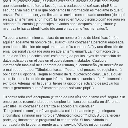
por "Dibujotecnico.com", las cuales exceden el alcance de este documento
que solamente se refiere a las páginas creadas por el software phpBB. La
segunda vía mediante la que obtenemos tu información es mediante lo que tú
envías. Esto puede ser, y no limitado a: envíos como usuario anónimo (de aquí
en adelante "envíos anónimos"), tu registro en "Dibujotecnico.com" (de aquí en
adelante "tu cuenta") y mensajes enviados por ti después de registrarte y
mientras te hayas identificado (de aquí en adelante "tus mensajes").
Tu cuenta como mínimo constará de un nombre único de identificación (de
aquí en adelante "tu nombre de usuario"), una contraseña personal empleada
para la identificación (de aquí en adelante "tu contraseña") y una dirección de
email personal válida (de aquí en adelante "tu email"). La información de tu
cuenta en "Dibujotecnico.com" está protegida por las leyes de protección de
datos aplicables en el país en el que estamos instalados. Cualquier
información más allá de tu nombre de usuario, tu contraseña y tu dirección de
e-mail requerida por "Dibujotecnico.com" durante el proceso de registro será
obligatoria u opcional, según el criterio de “Dibujotecnico.com”. En cualquier
caso, tú tienes la opción de qué información en su cuenta será públicamente
exhibida. Además, en tu cuenta, tienes la opción de activar o desactivar los
emails generados automáticamente por el software phpBB.
Tu contraseña está encriptada (cifrado de una vía) por lo tanto está segura. Sin
embargo, se recomienda que no emplee la misma contraseña en diferentes
websites. Tu contraseña garantiza el acceso a tu cuenta en
"Dibujotecnico.com", por favor guárdala cuidadosamente y bajo ninguna
circunstancia ningún miembro de "Dibujotecnico.com", phpBB u otra tercera
parte, legítimamente te preguntará tu contraseña. Si has olvidado la
contraseña de tu cuenta, puede usar el servicio "Olvidé mi contraseña"