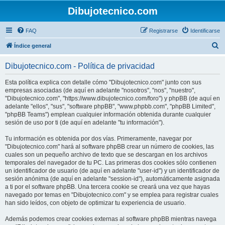
Dibujotecnico.com
FAQ
Registrarse
Identificarse
B
Índice general
u
Dibujotecnico.com - Política de privacidad
s
c
Esta política explica con detalle cómo "Dibujotecnico.com" junto con sus
empresas asociadas (de aquí en adelante "nosotros", "nos", "nuestro",
a
"Dibujotecnico.com", "https://www.dibujotecnico.com/foro") y phpBB (de aquí en
r
adelante "ellos", "sus", "software phpBB", "www.phpbb.com", "phpBB Limited",
"phpBB Teams") emplean cualquier información obtenida durante cualquier
sesión de uso por ti (de aquí en adelante "tu información").
Tu información es obtenida por dos vías. Primeramente, navegar por
"Dibujotecnico.com" hará al software phpBB crear un número de cookies, las
cuales son un pequeño archivo de texto que se descargan en los archivos
temporales del navegador de tu PC. Las primeras dos cookies sólo contienen
un identificador de usuario (de aquí en adelante "user-id") y un identificador de
sesión anónima (de aquí en adelante "session-id"), automáticamente asignada
a ti por el software phpBB. Una tercera cookie se creará una vez que hayas
navegado por temas en "Dibujotecnico.com" y se emplea para registrar cuales
han sido leídos, con objeto de optimizar tu experiencia de usuario.
Además podemos crear cookies externas al software phpBB mientras navega