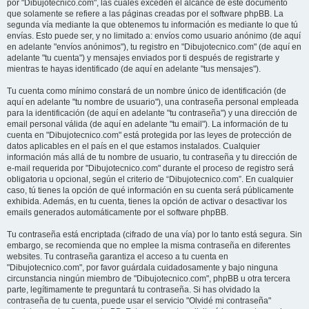
por "Dibujotecnico.com", las cuales exceden el alcance de este documento
que solamente se refiere a las páginas creadas por el software phpBB. La
segunda vía mediante la que obtenemos tu información es mediante lo que tú
envías. Esto puede ser, y no limitado a: envíos como usuario anónimo (de aquí
en adelante "envíos anónimos"), tu registro en "Dibujotecnico.com" (de aquí en
adelante "tu cuenta") y mensajes enviados por ti después de registrarte y
mientras te hayas identificado (de aquí en adelante "tus mensajes").
Tu cuenta como mínimo constará de un nombre único de identificación (de
aquí en adelante "tu nombre de usuario"), una contraseña personal empleada
para la identificación (de aquí en adelante "tu contraseña") y una dirección de
email personal válida (de aquí en adelante "tu email"). La información de tu
cuenta en "Dibujotecnico.com" está protegida por las leyes de protección de
datos aplicables en el país en el que estamos instalados. Cualquier
información más allá de tu nombre de usuario, tu contraseña y tu dirección de
e-mail requerida por "Dibujotecnico.com" durante el proceso de registro será
obligatoria u opcional, según el criterio de “Dibujotecnico.com”. En cualquier
caso, tú tienes la opción de qué información en su cuenta será públicamente
exhibida. Además, en tu cuenta, tienes la opción de activar o desactivar los
emails generados automáticamente por el software phpBB.
Tu contraseña está encriptada (cifrado de una vía) por lo tanto está segura. Sin
embargo, se recomienda que no emplee la misma contraseña en diferentes
websites. Tu contraseña garantiza el acceso a tu cuenta en
"Dibujotecnico.com", por favor guárdala cuidadosamente y bajo ninguna
circunstancia ningún miembro de "Dibujotecnico.com", phpBB u otra tercera
parte, legítimamente te preguntará tu contraseña. Si has olvidado la
contraseña de tu cuenta, puede usar el servicio "Olvidé mi contraseña"