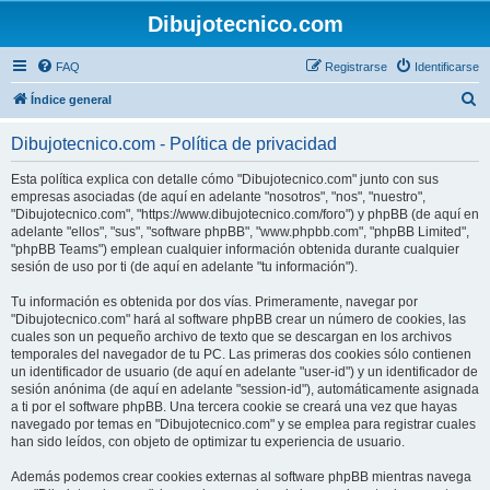
Dibujotecnico.com
FAQ
Registrarse
Identificarse
B
Índice general
u
Dibujotecnico.com - Política de privacidad
s
c
Esta política explica con detalle cómo "Dibujotecnico.com" junto con sus
empresas asociadas (de aquí en adelante "nosotros", "nos", "nuestro",
a
"Dibujotecnico.com", "https://www.dibujotecnico.com/foro") y phpBB (de aquí en
r
adelante "ellos", "sus", "software phpBB", "www.phpbb.com", "phpBB Limited",
"phpBB Teams") emplean cualquier información obtenida durante cualquier
sesión de uso por ti (de aquí en adelante "tu información").
Tu información es obtenida por dos vías. Primeramente, navegar por
"Dibujotecnico.com" hará al software phpBB crear un número de cookies, las
cuales son un pequeño archivo de texto que se descargan en los archivos
temporales del navegador de tu PC. Las primeras dos cookies sólo contienen
un identificador de usuario (de aquí en adelante "user-id") y un identificador de
sesión anónima (de aquí en adelante "session-id"), automáticamente asignada
a ti por el software phpBB. Una tercera cookie se creará una vez que hayas
navegado por temas en "Dibujotecnico.com" y se emplea para registrar cuales
han sido leídos, con objeto de optimizar tu experiencia de usuario.
Además podemos crear cookies externas al software phpBB mientras navega