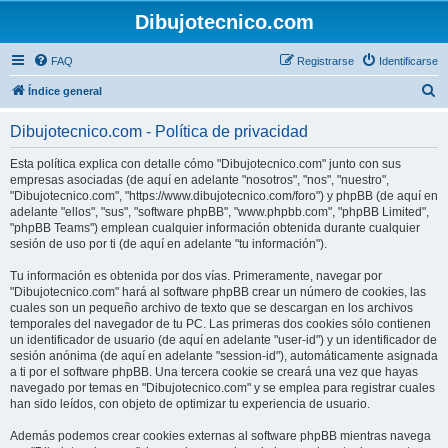
Dibujotecnico.com
FAQ
Registrarse
Identificarse
B
Índice general
u
Dibujotecnico.com - Política de privacidad
s
c
Esta política explica con detalle cómo "Dibujotecnico.com" junto con sus
empresas asociadas (de aquí en adelante "nosotros", "nos", "nuestro",
a
"Dibujotecnico.com", "https://www.dibujotecnico.com/foro") y phpBB (de aquí en
r
adelante "ellos", "sus", "software phpBB", "www.phpbb.com", "phpBB Limited",
"phpBB Teams") emplean cualquier información obtenida durante cualquier
sesión de uso por ti (de aquí en adelante "tu información").
Tu información es obtenida por dos vías. Primeramente, navegar por
"Dibujotecnico.com" hará al software phpBB crear un número de cookies, las
cuales son un pequeño archivo de texto que se descargan en los archivos
temporales del navegador de tu PC. Las primeras dos cookies sólo contienen
un identificador de usuario (de aquí en adelante "user-id") y un identificador de
sesión anónima (de aquí en adelante "session-id"), automáticamente asignada
a ti por el software phpBB. Una tercera cookie se creará una vez que hayas
navegado por temas en "Dibujotecnico.com" y se emplea para registrar cuales
han sido leídos, con objeto de optimizar tu experiencia de usuario.
Además podemos crear cookies externas al software phpBB mientras navega