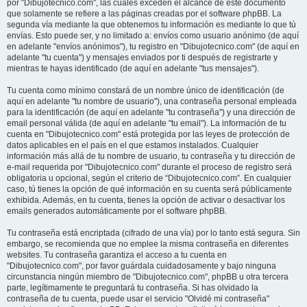
por "Dibujotecnico.com", las cuales exceden el alcance de este documento
que solamente se refiere a las páginas creadas por el software phpBB. La
segunda vía mediante la que obtenemos tu información es mediante lo que tú
envías. Esto puede ser, y no limitado a: envíos como usuario anónimo (de aquí
en adelante "envíos anónimos"), tu registro en "Dibujotecnico.com" (de aquí en
adelante "tu cuenta") y mensajes enviados por ti después de registrarte y
mientras te hayas identificado (de aquí en adelante "tus mensajes").
Tu cuenta como mínimo constará de un nombre único de identificación (de
aquí en adelante "tu nombre de usuario"), una contraseña personal empleada
para la identificación (de aquí en adelante "tu contraseña") y una dirección de
email personal válida (de aquí en adelante "tu email"). La información de tu
cuenta en "Dibujotecnico.com" está protegida por las leyes de protección de
datos aplicables en el país en el que estamos instalados. Cualquier
información más allá de tu nombre de usuario, tu contraseña y tu dirección de
e-mail requerida por "Dibujotecnico.com" durante el proceso de registro será
obligatoria u opcional, según el criterio de “Dibujotecnico.com”. En cualquier
caso, tú tienes la opción de qué información en su cuenta será públicamente
exhibida. Además, en tu cuenta, tienes la opción de activar o desactivar los
emails generados automáticamente por el software phpBB.
Tu contraseña está encriptada (cifrado de una vía) por lo tanto está segura. Sin
embargo, se recomienda que no emplee la misma contraseña en diferentes
websites. Tu contraseña garantiza el acceso a tu cuenta en
"Dibujotecnico.com", por favor guárdala cuidadosamente y bajo ninguna
circunstancia ningún miembro de "Dibujotecnico.com", phpBB u otra tercera
parte, legítimamente te preguntará tu contraseña. Si has olvidado la
contraseña de tu cuenta, puede usar el servicio "Olvidé mi contraseña"