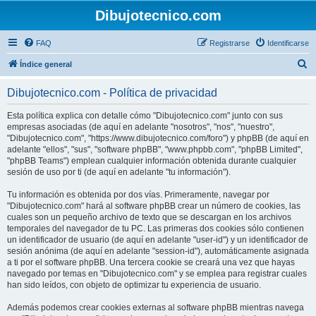
Dibujotecnico.com
FAQ
Registrarse
Identificarse
B
Índice general
u
Dibujotecnico.com - Política de privacidad
s
c
Esta política explica con detalle cómo "Dibujotecnico.com" junto con sus
empresas asociadas (de aquí en adelante "nosotros", "nos", "nuestro",
a
"Dibujotecnico.com", "https://www.dibujotecnico.com/foro") y phpBB (de aquí en
r
adelante "ellos", "sus", "software phpBB", "www.phpbb.com", "phpBB Limited",
"phpBB Teams") emplean cualquier información obtenida durante cualquier
sesión de uso por ti (de aquí en adelante "tu información").
Tu información es obtenida por dos vías. Primeramente, navegar por
"Dibujotecnico.com" hará al software phpBB crear un número de cookies, las
cuales son un pequeño archivo de texto que se descargan en los archivos
temporales del navegador de tu PC. Las primeras dos cookies sólo contienen
un identificador de usuario (de aquí en adelante "user-id") y un identificador de
sesión anónima (de aquí en adelante "session-id"), automáticamente asignada
a ti por el software phpBB. Una tercera cookie se creará una vez que hayas
navegado por temas en "Dibujotecnico.com" y se emplea para registrar cuales
han sido leídos, con objeto de optimizar tu experiencia de usuario.
Además podemos crear cookies externas al software phpBB mientras navega