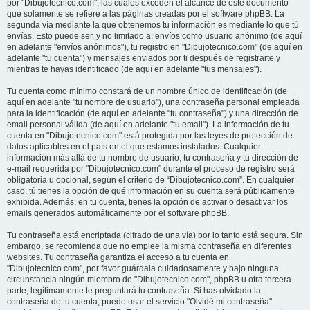
por "Dibujotecnico.com", las cuales exceden el alcance de este documento
que solamente se refiere a las páginas creadas por el software phpBB. La
segunda vía mediante la que obtenemos tu información es mediante lo que tú
envías. Esto puede ser, y no limitado a: envíos como usuario anónimo (de aquí
en adelante "envíos anónimos"), tu registro en "Dibujotecnico.com" (de aquí en
adelante "tu cuenta") y mensajes enviados por ti después de registrarte y
mientras te hayas identificado (de aquí en adelante "tus mensajes").
Tu cuenta como mínimo constará de un nombre único de identificación (de
aquí en adelante "tu nombre de usuario"), una contraseña personal empleada
para la identificación (de aquí en adelante "tu contraseña") y una dirección de
email personal válida (de aquí en adelante "tu email"). La información de tu
cuenta en "Dibujotecnico.com" está protegida por las leyes de protección de
datos aplicables en el país en el que estamos instalados. Cualquier
información más allá de tu nombre de usuario, tu contraseña y tu dirección de
e-mail requerida por "Dibujotecnico.com" durante el proceso de registro será
obligatoria u opcional, según el criterio de “Dibujotecnico.com”. En cualquier
caso, tú tienes la opción de qué información en su cuenta será públicamente
exhibida. Además, en tu cuenta, tienes la opción de activar o desactivar los
emails generados automáticamente por el software phpBB.
Tu contraseña está encriptada (cifrado de una vía) por lo tanto está segura. Sin
embargo, se recomienda que no emplee la misma contraseña en diferentes
websites. Tu contraseña garantiza el acceso a tu cuenta en
"Dibujotecnico.com", por favor guárdala cuidadosamente y bajo ninguna
circunstancia ningún miembro de "Dibujotecnico.com", phpBB u otra tercera
parte, legítimamente te preguntará tu contraseña. Si has olvidado la
contraseña de tu cuenta, puede usar el servicio "Olvidé mi contraseña"